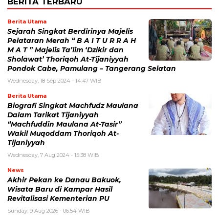
BERITA TERBARU
Berita Utama
Sejarah Singkat Berdirinya Majelis
Pelataran Merah “ B A I T U R R A H
M A T ” Majelis Ta’lim ‘Dzikir dan
Sholawat’ Thoriqoh At-Tijaniyyah
Pondok Cabe, Pamulang – Tangerang Selatan
Wednesday, 18 Sep 2024 - 14:47 WIB
Berita Utama
Biografi Singkat Machfudz Maulana
Dalam Tarikat Tijaniyyah
“Machfuddin Maulana At-Tasir”
Wakil Muqoddam Thoriqoh At-
Tijaniyyah
Wednesday, 7 Aug 2024 - 15:38 WIB
News
Akhir Pekan ke Danau Bakuok,
Wisata Baru di Kampar Hasil
Revitalisasi Kementerian PU
Sunday, 9 Aug 2026 - 06:54 WIB