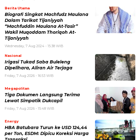
Berita Utama
Biografi Singkat Machfudz Maulana
Dalam Tarikat Tijaniyyah
“Machfuddin Maulana At-Tasir”
Wakil Muqoddam Thoriqoh At-
Tijaniyyah
Wednesday, 7 Aug 2024 - 15:38 WIB
Nasional
Irigasi Tukad Saba Buleleng
Dipelihara, Aliran Air Terjaga
Friday, 7 Aug 2026 - 16:53 WIB
Megapolitan
Tiga Dokumen Langsung Terima
Lewat Simpatik Dukcapil
Friday, 7 Aug 2026 - 15:48 WIB
Energy
HBA Batubara Turun ke USD 124,44
per Ton, ESDM: Dipicu Koreksi Harga
Transaksi