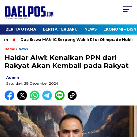
BERITA UTAMA
BERITA TERBARU
NEWS
EKONOMI – BISN
n
Dua Siswa MAN IC Serpong Wakili RI di Olimpiade Nuklir Dun
/
Home
News
Haidar Alwi: Kenaikan PPN dari
Rakyat Akan Kembali pada Rakyat
Admin
Saturday, 28 December 2024