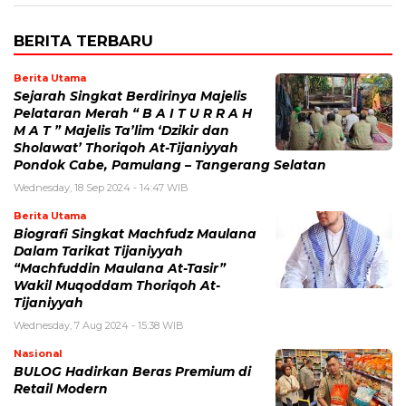
BERITA TERBARU
Berita Utama
Sejarah Singkat Berdirinya Majelis
Pelataran Merah “ B A I T U R R A H
M A T ” Majelis Ta’lim ‘Dzikir dan
Sholawat’ Thoriqoh At-Tijaniyyah
Pondok Cabe, Pamulang – Tangerang Selatan
Wednesday, 18 Sep 2024 - 14:47 WIB
Berita Utama
Biografi Singkat Machfudz Maulana
Dalam Tarikat Tijaniyyah
“Machfuddin Maulana At-Tasir”
Wakil Muqoddam Thoriqoh At-
Tijaniyyah
Wednesday, 7 Aug 2024 - 15:38 WIB
Nasional
BULOG Hadirkan Beras Premium di
Retail Modern