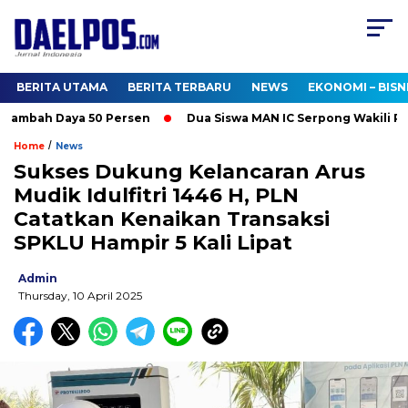
BERITA UTAMA
BERITA TERBARU
NEWS
EKONOMI – BISN
mbah Daya 50 Persen
Dua Siswa MAN IC Serpong Wakili RI di O
/
Home
News
Sukses Dukung Kelancaran Arus
Mudik Idulfitri 1446 H, PLN
Catatkan Kenaikan Transaksi
SPKLU Hampir 5 Kali Lipat
Admin
Thursday, 10 April 2025