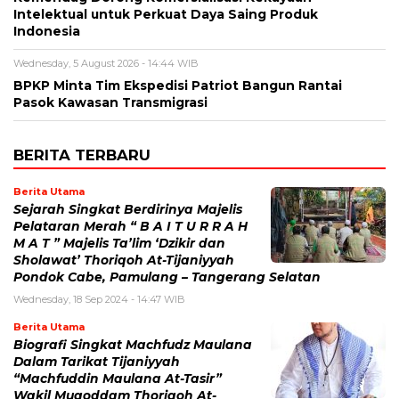
Intelektual untuk Perkuat Daya Saing Produk
Indonesia
Wednesday, 5 August 2026 - 14:44 WIB
BPKP Minta Tim Ekspedisi Patriot Bangun Rantai
Pasok Kawasan Transmigrasi
BERITA TERBARU
Berita Utama
Sejarah Singkat Berdirinya Majelis
Pelataran Merah “ B A I T U R R A H
M A T ” Majelis Ta’lim ‘Dzikir dan
Sholawat’ Thoriqoh At-Tijaniyyah
Pondok Cabe, Pamulang – Tangerang Selatan
Wednesday, 18 Sep 2024 - 14:47 WIB
Berita Utama
Biografi Singkat Machfudz Maulana
Dalam Tarikat Tijaniyyah
“Machfuddin Maulana At-Tasir”
Wakil Muqoddam Thoriqoh At-