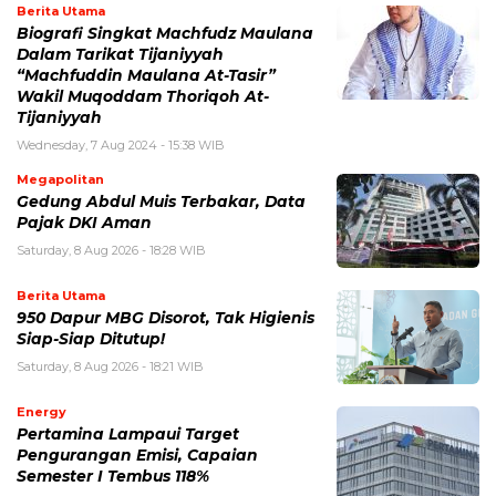
Berita Utama
Biografi Singkat Machfudz Maulana
Dalam Tarikat Tijaniyyah
“Machfuddin Maulana At-Tasir”
Wakil Muqoddam Thoriqoh At-
Tijaniyyah
Wednesday, 7 Aug 2024 - 15:38 WIB
Megapolitan
Gedung Abdul Muis Terbakar, Data
Pajak DKI Aman
Saturday, 8 Aug 2026 - 18:28 WIB
Berita Utama
950 Dapur MBG Disorot, Tak Higienis
Siap-Siap Ditutup!
Saturday, 8 Aug 2026 - 18:21 WIB
Energy
Pertamina Lampaui Target
Pengurangan Emisi, Capaian
Semester I Tembus 118%