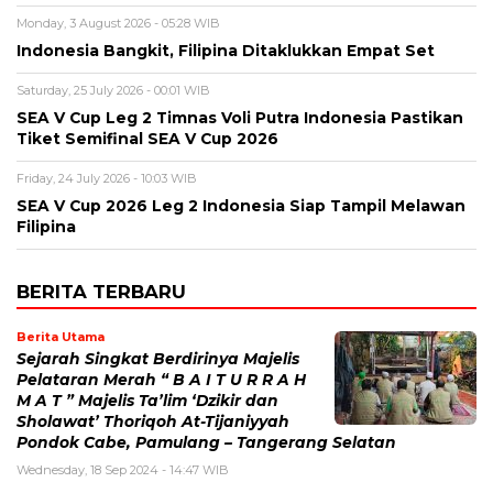
Monday, 3 August 2026 - 05:28 WIB
Indonesia Bangkit, Filipina Ditaklukkan Empat Set
Saturday, 25 July 2026 - 00:01 WIB
SEA V Cup Leg 2 Timnas Voli Putra Indonesia Pastikan
Tiket Semifinal SEA V Cup 2026
Friday, 24 July 2026 - 10:03 WIB
SEA V Cup 2026 Leg 2 Indonesia Siap Tampil Melawan
Filipina
BERITA TERBARU
Berita Utama
Sejarah Singkat Berdirinya Majelis
Pelataran Merah “ B A I T U R R A H
M A T ” Majelis Ta’lim ‘Dzikir dan
Sholawat’ Thoriqoh At-Tijaniyyah
Pondok Cabe, Pamulang – Tangerang Selatan
Wednesday, 18 Sep 2024 - 14:47 WIB