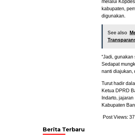
melalui Kopdes
kabupaten, pem
digunakan.
See also
Me
Transparan
“Jadi, gunakan 
Sedapat mungki
nanti diajukan,
Turut hadir dal
Ketua DPRD Ba
Indarto, jajar
Kabupaten Ban
Post Views:
37
Berita Terbaru