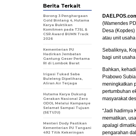
Berita Terkait
DAELPOS.co
Borong 3 Penghargaan
Gold Bintang 4, Hutama
(Wamendes PDT
Karya Buktikan
Komitmen pada TJSL &
Desa (Kopdes)
CSR Award BUMN Track
atau unit usaha
2026
Kementerian PU
Sebaliknya, Kop
Hadirkan Jembatan
bagi unit usah
Gantung Geser Pertama
RI di Lombok Barat
Bahkan, kehadi
Irigasi Tukad Saba
Prabowo Subian
Buleleng Dipelihara,
Aliran Air Terjaga
meningkatkan p
pertumbuhan e
Hutama Karya Dukung
masyarakat des
Gerakan Nasional Zero
ODOL Melalui Kampanye
Selamat Sampai Tujuan
“Jadi hadirnya
(SETUJU)
mematikan, usa
Menteri Dody Pastikan
apalagi dimatik
Kementerian PU Tangani
pengarahan da
492 Titik Kekeringan