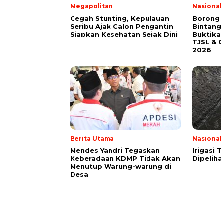
Megapolitan
Nasiona
Cegah Stunting, Kepulauan
Borong
Seribu Ajak Calon Pengantin
Bintang
Siapkan Kesehatan Sejak Dini
Buktik
TJSL & 
2026
Berita Utama
Nasiona
Mendes Yandri Tegaskan
Irigasi
Keberadaan KDMP Tidak Akan
Dipeliha
Menutup Warung-warung di
Desa