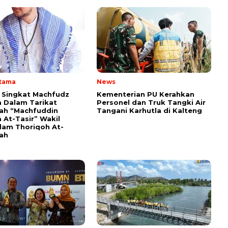
Utama
News
i Singkat Machfudz
Kementerian PU Kerahkan
 Dalam Tarikat
Personel dan Truk Tangki Air
yah “Machfuddin
Tangani Karhutla di Kalteng
 At-Tasir” Wakil
am Thoriqoh At-
yah