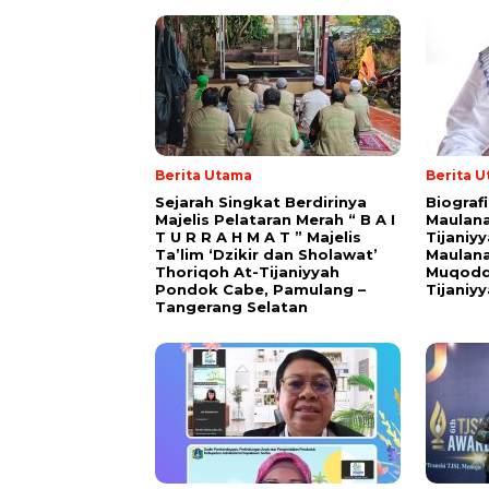
Berita Utama
Berita 
Sejarah Singkat Berdirinya
Biograf
Majelis Pelataran Merah “ B A I
Maulana
T U R R A H M A T ” Majelis
Tijaniy
Ta’lim ‘Dzikir dan Sholawat’
Maulana
Thoriqoh At-Tijaniyyah
Muqodd
Pondok Cabe, Pamulang –
Tijaniy
Tangerang Selatan