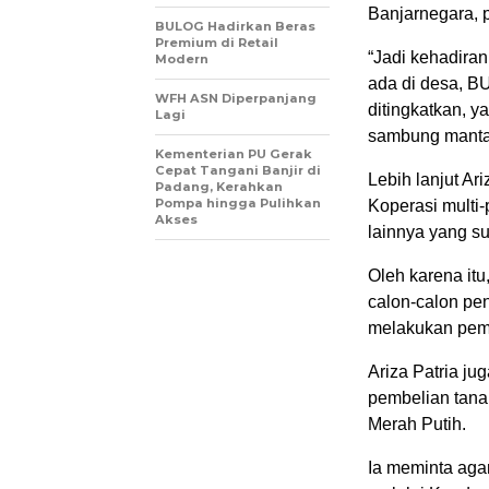
Banjarnegara, 
BULOG Hadirkan Beras
Premium di Retail
“Jadi kehadir
Modern
ada di desa, 
WFH ASN Diperpanjang
ditingkatkan, y
Lagi
sambung mantan
Kementerian PU Gerak
Cepat Tangani Banjir di
Lebih lanjut A
Padang, Kerahkan
Pompa hingga Pulihkan
Koperasi multi
Akses
lainnya yang s
Oleh karena it
calon-calon pe
melakukan peme
Ariza Patria j
pembelian tana
Merah Putih.
Ia meminta aga