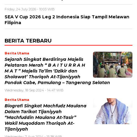
Friday, 24 July 2026 - 10:03 WIB
SEA V Cup 2026 Leg 2 Indonesia Siap Tampil Melawan
Filipina
BERITA TERBARU
Berita Utama
Sejarah Singkat Berdirinya Majelis
Pelataran Merah “ B A I T U R R A H
M A T ” Majelis Ta’lim ‘Dzikir dan
Sholawat’ Thoriqoh At-Tijaniyyah
Pondok Cabe, Pamulang – Tangerang Selatan
Wednesday, 18 Sep 2024 - 14:47 WIB
Berita Utama
Biografi Singkat Machfudz Maulana
Dalam Tarikat Tijaniyyah
“Machfuddin Maulana At-Tasir”
Wakil Muqoddam Thoriqoh At-
Tijaniyyah
Wednesday, 7 Aug 2024 - 15:38 WIB