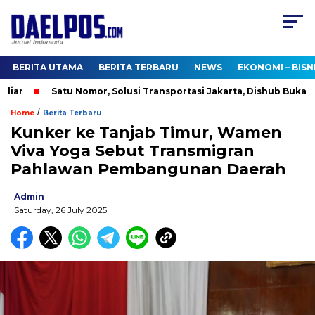
BERITA UTAMA
BERITA TERBARU
NEWS
EKONOMI – BISN
ar
Satu Nomor, Solusi Transportasi Jakarta, Dishub Buka Call 
/
Home
Berita Terbaru
Kunker ke Tanjab Timur, Wamen
Viva Yoga Sebut Transmigran
Pahlawan Pembangunan Daerah
Admin
Saturday, 26 July 2025