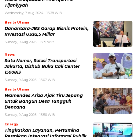
Tijaniyyah
Wednesday, 7 Aug 2024 - 15:38 WIB
Berita Utama
Danantara-JBS Garap Bisnis Protein,
Investasi US$2,5 Miliar
Sunday, 9 Aug 2026 - 16:19 WIB
News
Satu Nomor, Solusi Transportasi
Jakarta, Dishub Buka Call Center
1500813
Sunday, 9 Aug 2026 - 16:07 WIB
Berita Utama
Wamendes Ariza Ajak Tiru Jepang
untuk Bangun Desa Tangguh
Bencana
Sunday, 9 Aug 2026 - 15:56 WIB
Energy
Tingkatkan Layanan, Pertamina
Resmikan Integrasi Informasi Publik