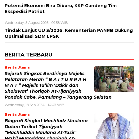
Potensi Ekonomi Biru Diburu, KKP Gandeng Tim
Ekspedisi Patriot
Wednesday, 5 August 2026 - 09:58 WIB
Tindak Lanjut UU 3/2026, Kementerian PANRB Dukung
Optimalisasi SDM LPSK
BERITA TERBARU
Berita Utama
Sejarah Singkat Berdirinya Majelis
Pelataran Merah “ B A I T U R R A H
M A T ” Majelis Ta’lim ‘Dzikir dan
Sholawat’ Thoriqoh At-Tijaniyyah
Pondok Cabe, Pamulang – Tangerang Selatan
Wednesday, 18 Sep 2024 - 14:47 WIB
Berita Utama
Biografi Singkat Machfudz Maulana
Dalam Tarikat Tijaniyyah
“Machfuddin Maulana At-Tasir”
Wakil Muqoddam Thoriqoh At-