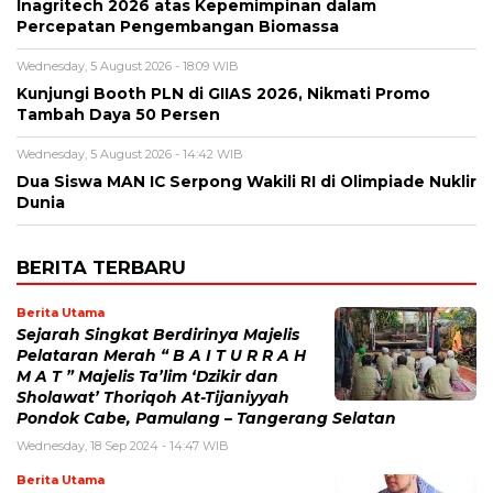
Inagritech 2026 atas Kepemimpinan dalam
Percepatan Pengembangan Biomassa
Wednesday, 5 August 2026 - 18:09 WIB
Kunjungi Booth PLN di GIIAS 2026, Nikmati Promo
Tambah Daya 50 Persen
Wednesday, 5 August 2026 - 14:42 WIB
Dua Siswa MAN IC Serpong Wakili RI di Olimpiade Nuklir
Dunia
BERITA TERBARU
Berita Utama
Sejarah Singkat Berdirinya Majelis
Pelataran Merah “ B A I T U R R A H
M A T ” Majelis Ta’lim ‘Dzikir dan
Sholawat’ Thoriqoh At-Tijaniyyah
Pondok Cabe, Pamulang – Tangerang Selatan
Wednesday, 18 Sep 2024 - 14:47 WIB
Berita Utama