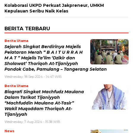
Kolaborasi UKPD Perkuat Jakpreneur, UMKM
Kepulauan Seribu Naik Kelas
BERITA TERBARU
Berita Utama
Sejarah Singkat Berdirinya Majelis
Pelataran Merah “ B A I T U R R A H
M A T ” Majelis Ta’lim ‘Dzikir dan
Sholawat’ Thoriqoh At-Tijaniyyah
Pondok Cabe, Pamulang – Tangerang Selatan
Wednesday, 18 Sep 2024 - 14:47 WIB
Berita Utama
Biografi Singkat Machfudz Maulana
Dalam Tarikat Tijaniyyah
“Machfuddin Maulana At-Tasir”
Wakil Muqoddam Thoriqoh At-
Tijaniyyah
Wednesday, 7 Aug 2024 - 15:38 WIB
News