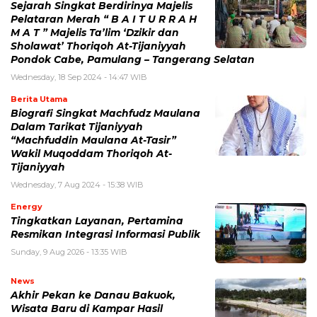
Sejarah Singkat Berdirinya Majelis
Pelataran Merah “ B A I T U R R A H
M A T ” Majelis Ta’lim ‘Dzikir dan
Sholawat’ Thoriqoh At-Tijaniyyah
Pondok Cabe, Pamulang – Tangerang Selatan
Wednesday, 18 Sep 2024 - 14:47 WIB
Berita Utama
Biografi Singkat Machfudz Maulana
Dalam Tarikat Tijaniyyah
“Machfuddin Maulana At-Tasir”
Wakil Muqoddam Thoriqoh At-
Tijaniyyah
Wednesday, 7 Aug 2024 - 15:38 WIB
Energy
Tingkatkan Layanan, Pertamina
Resmikan Integrasi Informasi Publik
Sunday, 9 Aug 2026 - 13:35 WIB
News
Akhir Pekan ke Danau Bakuok,
Wisata Baru di Kampar Hasil