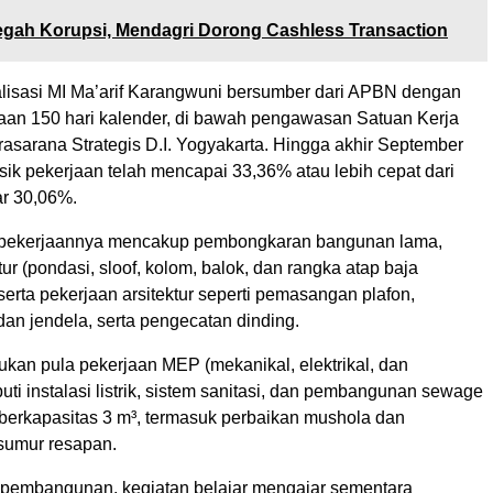
gah Korupsi, Mendagri Dorong Cashless Transaction
alisasi MI Ma’arif Karangwuni bersumber dari APBN dengan
an 150 hari kalender, di bawah pengawasan Satuan Kerja
asarana Strategis D.I. Yogyakarta. Hingga akhir September
isik pekerjaan telah mencapai 33,36% atau lebih cepat dari
r 30,06%.
 pekerjaannya mencakup pembongkaran bangunan lama,
tur (pondasi, sloof, kolom, balok, dan rangka atap baja
serta pekerjaan arsitektur seperti pemasangan plafon,
 dan jendela, serta pengecatan dinding.
akukan pula pekerjaan MEP (mekanikal, elektrikal, dan
uti instalasi listrik, sistem sanitasi, dan pembangunan sewage
 berkapasitas 3 m³, termasuk perbaikan mushola dan
umur resapan.
pembangunan, kegiatan belajar mengajar sementara