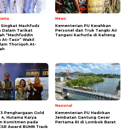
Utama
News
i Singkat Machfudz
Kementerian PU Kerahkan
 Dalam Tarikat
Personel dan Truk Tangki Air
yah “Machfuddin
Tangani Karhutla di Kalteng
 At-Tasir” Wakil
am Thoriqoh At-
yah
l
Nasional
 3 Penghargaan Gold
Kementerian PU Hadirkan
 4, Hutama Karya
Jembatan Gantung Geser
an Komitmen pada
Pertama RI di Lombok Barat
CSR Award BUMN Track