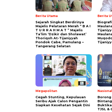
Berita Utama
Berita 
Sejarah Singkat Berdirinya
Biograf
Majelis Pelataran Merah “ B A I
Maulana
T U R R A H M A T ” Majelis
Tijaniy
Ta’lim ‘Dzikir dan Sholawat’
Maulana
Thoriqoh At-Tijaniyyah
Muqodd
Pondok Cabe, Pamulang –
Tijaniy
Tangerang Selatan
Megapolitan
Nasiona
Cegah Stunting, Kepulauan
Borong
Seribu Ajak Calon Pengantin
Bintang
Siapkan Kesehatan Sejak Dini
Buktik
TJSL & 