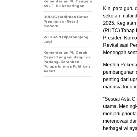
Kementerian PU Tangani
492 Titik Kekeringan
Kini para guru
sekolah mulai d
BULOG Hadirkan Beras
Premium di Retail
2025. Kegiatan
Modern
(PHTC) Tahap I
WFH ASN Diperpanjang
Presiden Nomo
Lagi
Revitalisasi P
Menengah serta
Kementerian PU Gerak
Cepat Tangani Banjir di
Padang, Kerahkan
Menteri Peker
Pompa hingga Pulihkan
Akses
pembangunan da
penting dari u
manusia Indone
“Sesuai Asta Ci
utama. Meningk
menjadi priorit
merenovasi dan 
berbagai wilaya