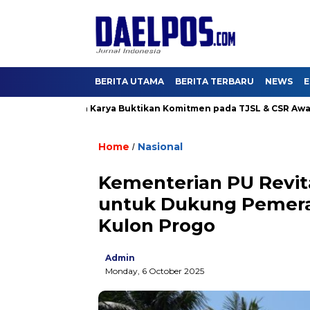
BERITA UTAMA
BERITA TERBARU
NEWS
E
 4, Hutama Karya Buktikan Komitmen pada TJSL & CSR Award BUM
Home
Nasional
/
Kementerian PU Revita
untuk Dukung Pemera
Kulon Progo
Admin
Monday, 6 October 2025