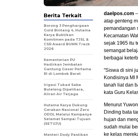
daelpos.com
–
Berita Terkait
atap genteng m
Borong 3 Penghargaan
pemandangan se
Gold Bintang 4, Hutama
Karya Buktikan
Kecamatan Wate
Komitmen pada TJSL &
sejak 1965 itu
CSR Award BUMN Track
2026
semangat belaja
berbagai keter
Kementerian PU
Hadirkan Jembatan
Gantung Geser Pertama
“Siswa di sini 
RI di Lombok Barat
Kondisinya MI 
tanah liat dan 
Irigasi Tukad Saba
Buleleng Dipelihara,
kata Guru Kela
Aliran Air Terjaga
Menurut Yuwon
Hutama Karya Dukung
Gerakan Nasional Zero
Dinding bata ta
ODOL Melalui Kampanye
Selamat Sampai Tujuan
hujan dan meng
(SETUJU)
sudah mulai be
ke kelas mereka
Menteri Dody Pastikan