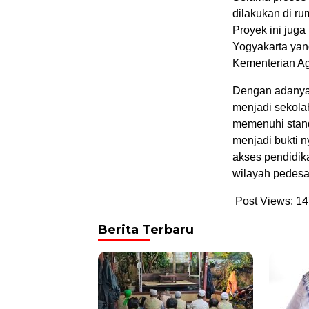
dilakukan di r
Proyek ini juga
Yogyakarta yan
Kementerian A
Dengan adanya r
menjadi sekola
memenuhi stand
menjadi bukti 
akses pendidika
wilayah pedesaa
Post Views:
14
Berita Terbaru