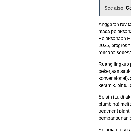
See also
Ce
Anggaran revit
masa pelaksana
Pelaksanaan Pr
2025, progres f
rencana sebesa
Ruang lingkup
pekerjaan struk
konvensional), 
keramik, pintu,
Selain itu, dil
plumbing) melip
treatment plant
pembangunan s
Selama proses 