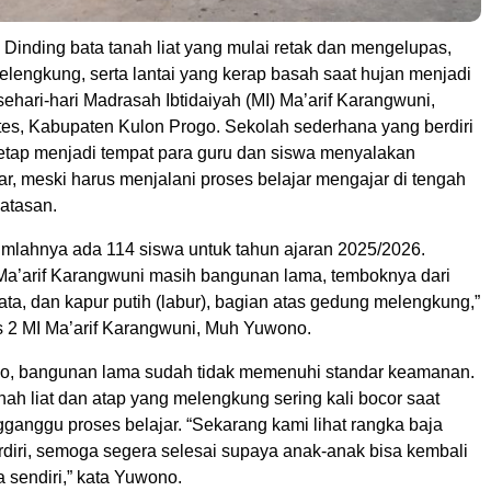
 Dinding bata tanah liat yang mulai retak dan mengelupas,
elengkung, serta lantai yang kerap basah saat hujan menjadi
hari-hari Madrasah Ibtidaiyah (MI) Ma’arif Karangwuni,
s, Kabupaten Kulon Progo. Sekolah sederhana yang berdiri
 tetap menjadi tempat para guru dan siswa menyalakan
r, meski harus menjalani proses belajar mengajar di tengah
batasan.
jumlahnya ada 114 siswa untuk tahun ajaran 2025/2026.
Ma’arif Karangwuni masih bangunan lama, temboknya dari
bata, dan kapur putih (labur), bagian atas gedung melengkung,”
s 2 MI Ma’arif Karangwuni, Muh Yuwono.
o, bangunan lama sudah tidak memenuhi standar keamanan.
nah liat dan atap yang melengkung sering kali bocor saat
ganggu proses belajar. “Sekarang kami lihat rangka baja
rdiri, semoga segera selesai supaya anak-anak bisa kembali
 sendiri,” kata Yuwono.