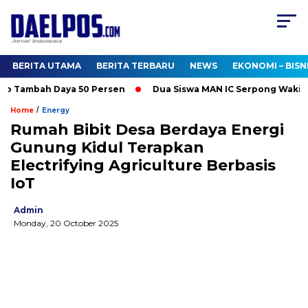
BERITA UTAMA
BERITA TERBARU
NEWS
EKONOMI – BISN
o Tambah Daya 50 Persen
Dua Siswa MAN IC Serpong Wakili RI 
/
Home
Energy
Rumah Bibit Desa Berdaya Energi
Gunung Kidul Terapkan
Electrifying Agriculture Berbasis
IoT
Admin
Monday, 20 October 2025