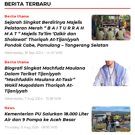
BERITA TERBARU
Berita Utama
Sejarah Singkat Berdirinya Majelis
Pelataran Merah “ B A I T U R R A H
M A T ” Majelis Ta’lim ‘Dzikir dan
Sholawat’ Thoriqoh At-Tijaniyyah
Pondok Cabe, Pamulang – Tangerang Selatan
Wednesday, 18 Sep 2024 - 14:47 WIB
Berita Utama
Biografi Singkat Machfudz Maulana
Dalam Tarikat Tijaniyyah
“Machfuddin Maulana At-Tasir”
Wakil Muqoddam Thoriqoh At-
Tijaniyyah
Wednesday, 7 Aug 2024 - 15:38 WIB
News
Kementerian PU Salurkan 18.000 Liter
Air dan 9 Pompa ke Aceh Besar
Thursday, 6 Aug 2026 - 08:56 WIB