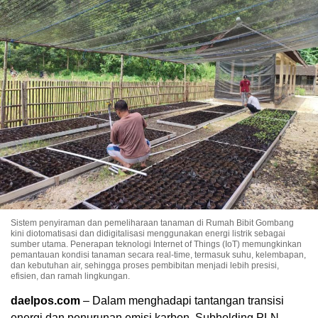
Sistem penyiraman dan pemeliharaan tanaman di Rumah Bibit Gombang
kini diotomatisasi dan didigitalisasi menggunakan energi listrik sebagai
sumber utama. Penerapan teknologi Internet of Things (IoT) memungkinkan
pemantauan kondisi tanaman secara real-time, termasuk suhu, kelembapan,
dan kebutuhan air, sehingga proses pembibitan menjadi lebih presisi,
efisien, dan ramah lingkungan.
daelpos.com
– Dalam menghadapi tantangan transisi
energi dan penurunan emisi karbon, Subholding PLN