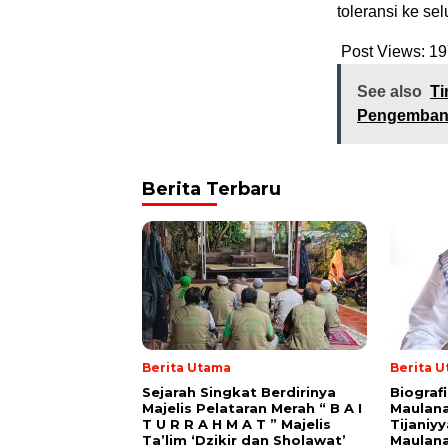
toleransi ke se
Post Views:
19
See also
Ti
Pengemban
Berita Terbaru
Berita Utama
Berita 
Sejarah Singkat Berdirinya
Biograf
Majelis Pelataran Merah “ B A I
Maulana
T U R R A H M A T ” Majelis
Tijaniy
Ta’lim ‘Dzikir dan Sholawat’
Maulana