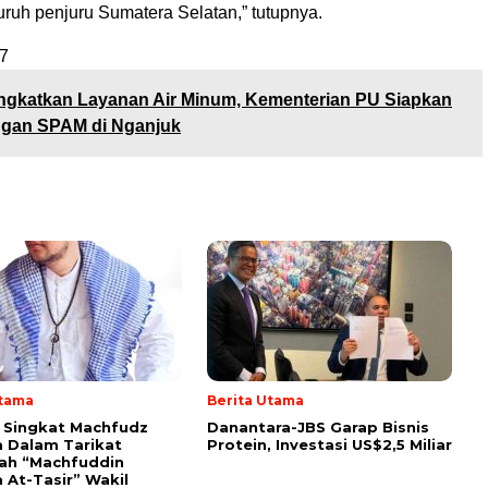
luruh penjuru Sumatera Selatan,” tutupnya.
7
ngkatkan Layanan Air Minum, Kementerian PU Siapkan
gan SPAM di Nganjuk
Utama
Berita Utama
i Singkat Machfudz
Danantara-JBS Garap Bisnis
 Dalam Tarikat
Protein, Investasi US$2,5 Miliar
yah “Machfuddin
 At-Tasir” Wakil