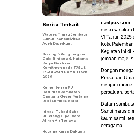
daelpos.com –
Berita Terkait
melaksanakan k
Wapres Tinjau Jembatan
VI Tahun 2025 
Lumut, Konektivitas
Aceh Diperkuat
Kota Palembang
Kegiatan ini dii
Borong 3 Penghargaan
jemaah majelis
Gold Bintang 4, Hutama
Karya Buktikan
Komitmen pada TJSL &
Dengan mengang
CSR Award BUMN Track
2026
Persatuan Umat
menjadi moment
Kementerian PU
persatuan, ser
Hadirkan Jembatan
Gantung Geser Pertama
RI di Lombok Barat
Dalam sambuta
Santri harus d
Irigasi Tukad Saba
Buleleng Dipelihara,
kaum santri, t
Aliran Air Terjaga
beragama.
Hutama Karya Dukung