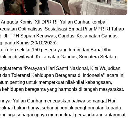
Anggota Komisi XII DPR RI, Yulian Gunhar, kembali
egiatan Optimalisasi Sosialisasi Empat Pilar MPR RI Tahap
di Jl. TPH Sopian Kenawas, Gandus, Kecamatan Gandus,
, pada Kamis (30/10/2025).
kuti oleh sekitar 150 peserta yang terdiri dari Bapak/Ibu
 taklim di wilayah Kecamatan Gandus, Sumatera Selatan.
kat tema “Perayaan Hari Santri Nasional, Kita Wujudkan
 dan Toleransi Kehidupan Beragama di Indonesia”, acara ini
um penting untuk memperkuat nilai-nilai kebangsaan,
ta kehidupan beragama yang harmonis di tengah masyarakat.
nnya, Yulian Gunhar menegaskan bahwa semangat Hari
imaknai bukan hanya sebagai bentuk penghormatan kepada
etapi juga sebagai upaya memperkuat persaudaraan antarumat