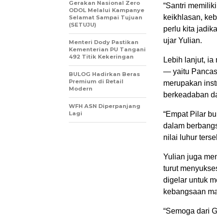
Gerakan Nasional Zero
“Santri memilik
ODOL Melalui Kampanye
keikhlasan, keb
Selamat Sampai Tujuan
(SETUJU)
perlu kita jadi
ujar Yulian.
Menteri Dody Pastikan
Kementerian PU Tangani
492 Titik Kekeringan
Lebih lanjut, i
— yaitu Pancas
BULOG Hadirkan Beras
Premium di Retail
merupakan ins
Modern
berkeadaban da
WFH ASN Diperpanjang
Lagi
“Empat Pilar b
dalam berbangsa 
nilai luhur te
Yulian juga men
turut menyukses
digelar untuk 
kebangsaan ma
“Semoga dari G