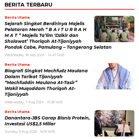
BERITA TERBARU
Berita Utama
Sejarah Singkat Berdirinya Majelis
Pelataran Merah “ B A I T U R R A H
M A T ” Majelis Ta’lim ‘Dzikir dan
Sholawat’ Thoriqoh At-Tijaniyyah
Pondok Cabe, Pamulang – Tangerang Selatan
Wednesday, 18 Sep 2024 - 14:47 WIB
Berita Utama
Biografi Singkat Machfudz Maulana
Dalam Tarikat Tijaniyyah
“Machfuddin Maulana At-Tasir”
Wakil Muqoddam Thoriqoh At-
Tijaniyyah
Wednesday, 7 Aug 2024 - 15:38 WIB
Berita Utama
Danantara-JBS Garap Bisnis Protein,
Investasi US$2,5 Miliar
Sunday, 9 Aug 2026 - 16:19 WIB