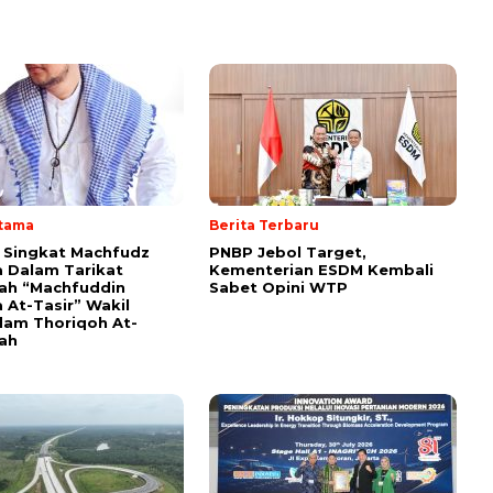
Utama
Berita Terbaru
i Singkat Machfudz
PNBP Jebol Target,
 Dalam Tarikat
Kementerian ESDM Kembali
yah “Machfuddin
Sabet Opini WTP
 At-Tasir” Wakil
am Thoriqoh At-
yah