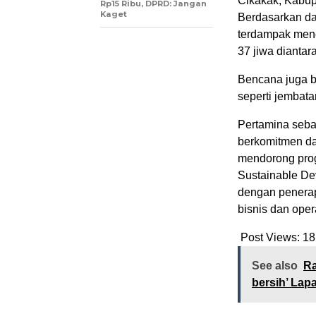
Cikakak, Kabup
Rp15 Ribu, DPRD: Jangan
Kaget
Berdasarkan da
terdampak menc
37 jiwa dianta
Bencana juga b
seperti jembata
Pertamina seba
berkomitmen da
mendorong pro
Sustainable De
dengan penerap
bisnis dan oper
Post Views:
18
See also
Ra
bersih’ Lap