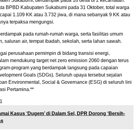
aten Sukabumi, berdampak pada 18 desa di 2 kecamatan.
ta BPBD Kabupaten Sukabumi pada 31 Oktober, total warga
apai 1.109 KK atau 3.732 jiwa, di mana sebanyak 9 KK atau
ranya terpaksa mengungsi.
erdampak pada rumah-rumah warga, serta fasilitas umum
n, saluran air, tempat ibadah, sekolah, serta lahan sawah.
gai perusahaan pemimpin di bidang transisi energi,
lam mendukung target net zero emission 2060 dengan terus
gram-program yang berdampak langsung pada capaian
velopment Goals (SDGs). Seluruh upaya tersebut sejalan
an Environmental, Social & Governance (ESG) di seluruh lini
asi Pertamina.**
1
mai Kasus ‘Dugem’ di Dalam Sel, DPR Dorong ‘Bersih-
as