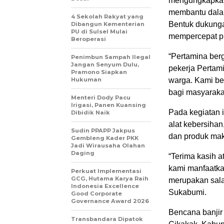
mengungkapkan
membantu dala
4 Sekolah Rakyat yang
Bentuk dukunga
Dibangun Kementerian
PU di Sulsel Mulai
mempercepat p
Beroperasi
“Pertamina berg
Penimbun Sampah Ilegal
Jangan Senyum Dulu,
pekerja Pertam
Pramono Siapkan
Hukuman
warga. Kami be
bagi masyarakat
Menteri Dody Pacu
Irigasi, Panen Kuansing
Pada kegiatan i
Dibidik Naik
alat kebersihan,
Sudin PPAPP Jakpus
dan produk ma
Gembleng Kader PKK
Jadi Wirausaha Olahan
Daging
“Terima kasih a
kami manfaatkan 
Perkuat Implementasi
GCG, Hutama Karya Raih
merupakan sala
Indonesia Excellence
Sukabumi.
Good Corporate
Governance Award 2026
Bencana banjir
Transbandara Dipatok