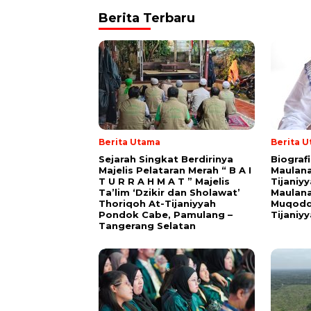
Berita Terbaru
Berita Utama
Berita 
Sejarah Singkat Berdirinya
Biograf
Majelis Pelataran Merah “ B A I
Maulana
T U R R A H M A T ” Majelis
Tijaniy
Ta’lim ‘Dzikir dan Sholawat’
Maulana
Thoriqoh At-Tijaniyyah
Muqodd
Pondok Cabe, Pamulang –
Tijaniy
Tangerang Selatan