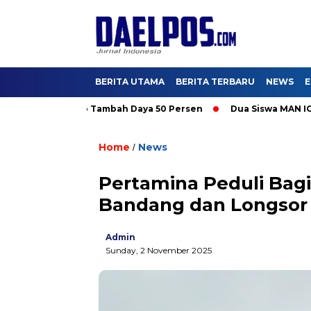
BERITA UTAMA
BERITA TERBARU
NEWS
E
ati Promo Tambah Daya 50 Persen
Dua Siswa MAN IC Serpong Wa
Home
News
/
Pertamina Peduli Bagi
Bandang dan Longsor
Admin
Sunday, 2 November 2025