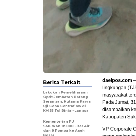
daelpos.com
–
Berita Terkait
lingkungan (TJ
Lakukan Pemeliharaan
masyarakat ter
Oprit Jembatan Batang
Serangan, Hutama Karya
Pada Jumat, 31
Uji Coba Contraflow di
disampaikan k
KM 55 Tol Binjai–Langsa
Kabupaten Suk
Kementerian PU
Salurkan 18.000 Liter Air
VP Corporate C
dan 9 Pompa ke Aceh
Besar