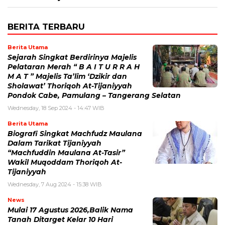
BERITA TERBARU
Berita Utama
Sejarah Singkat Berdirinya Majelis
Pelataran Merah “ B A I T U R R A H
M A T ” Majelis Ta’lim ‘Dzikir dan
Sholawat’ Thoriqoh At-Tijaniyyah
Pondok Cabe, Pamulang – Tangerang Selatan
Wednesday, 18 Sep 2024 - 14:47 WIB
Berita Utama
Biografi Singkat Machfudz Maulana
Dalam Tarikat Tijaniyyah
“Machfuddin Maulana At-Tasir”
Wakil Muqoddam Thoriqoh At-
Tijaniyyah
Wednesday, 7 Aug 2024 - 15:38 WIB
News
Mulai 17 Agustus 2026,Balik Nama
Tanah Ditarget Kelar 10 Hari