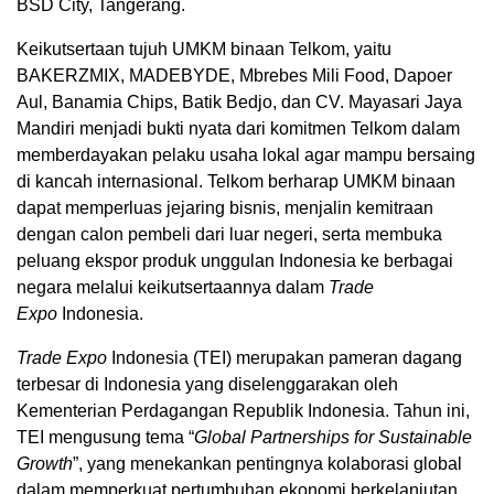
BSD City, Tangerang.
Keikutsertaan tujuh UMKM binaan Telkom, yaitu
BAKERZMIX, MADEBYDE, Mbrebes Mili Food, Dapoer
Aul, Banamia Chips, Batik Bedjo, dan CV. Mayasari Jaya
Mandiri menjadi bukti nyata dari komitmen Telkom dalam
memberdayakan pelaku usaha lokal agar mampu bersaing
di kancah internasional. Telkom berharap UMKM binaan
dapat memperluas jejaring bisnis, menjalin kemitraan
dengan calon pembeli dari luar negeri, serta membuka
peluang ekspor produk unggulan Indonesia ke berbagai
negara melalui keikutsertaannya dalam
Trade
Expo
Indonesia.
Trade Expo
Indonesia (TEI) merupakan pameran dagang
terbesar di Indonesia yang diselenggarakan oleh
Kementerian Perdagangan Republik Indonesia. Tahun ini,
TEI mengusung tema “
Global Partnerships for Sustainable
Growth
”, yang menekankan pentingnya kolaborasi global
dalam memperkuat pertumbuhan ekonomi berkelanjutan.