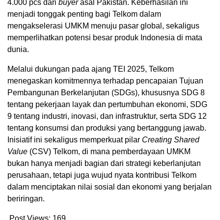
4.000 pcs dari
buyer
asal Pakistan. Keberhasilan ini
menjadi tonggak penting bagi Telkom dalam
mengakselerasi UMKM menuju pasar global, sekaligus
memperlihatkan potensi besar produk Indonesia di mata
dunia.
Melalui dukungan pada ajang TEI 2025, Telkom
menegaskan komitmennya terhadap pencapaian Tujuan
Pembangunan Berkelanjutan (SDGs), khususnya SDG 8
tentang pekerjaan layak dan pertumbuhan ekonomi, SDG
9 tentang industri, inovasi, dan infrastruktur, serta SDG 12
tentang konsumsi dan produksi yang bertanggung jawab.
Inisiatif ini sekaligus memperkuat pilar
Creating Shared
Value
(CSV) Telkom, di mana pemberdayaan UMKM
bukan hanya menjadi bagian dari strategi keberlanjutan
perusahaan, tetapi juga wujud nyata kontribusi Telkom
dalam menciptakan nilai sosial dan ekonomi yang berjalan
beriringan.
Post Views:
169