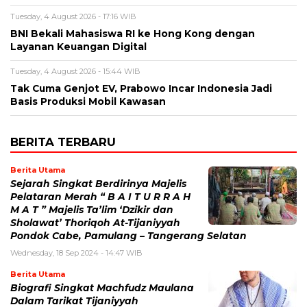
Tuesday, 4 August 2026 - 17:16 WIB
BNI Bekali Mahasiswa RI ke Hong Kong dengan
Layanan Keuangan Digital
Tuesday, 4 August 2026 - 15:44 WIB
Tak Cuma Genjot EV, Prabowo Incar Indonesia Jadi
Basis Produksi Mobil Kawasan
BERITA TERBARU
Berita Utama
Sejarah Singkat Berdirinya Majelis
Pelataran Merah “ B A I T U R R A H
M A T ” Majelis Ta’lim ‘Dzikir dan
Sholawat’ Thoriqoh At-Tijaniyyah
Pondok Cabe, Pamulang – Tangerang Selatan
Wednesday, 18 Sep 2024 - 14:47 WIB
Berita Utama
Biografi Singkat Machfudz Maulana
Dalam Tarikat Tijaniyyah