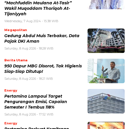
“Machfuddin Maulana At-Tasir”
Wakil Muqoddam Thoriqoh At-
Tijaniyyah
Wednesday, 7 Aug 2024 - 15:38 WIB
Megapolitan
Gedung Abdul Muis Terbakar, Data
Pajak DKI Aman
Saturday, 8 Aug 2026 - 18:28 WIB
Berita Utama
950 Dapur MBG Disorot, Tak Higienis
Siap-Siap Ditutup!
Saturday, 8 Aug 2026 - 18:21 WIB
Energy
Pertamina Lampaui Target
Pengurangan Emisi, Capaian
Semester I Tembus 118%
Saturday, 8 Aug 2026 - 17:52 WIB
Energy