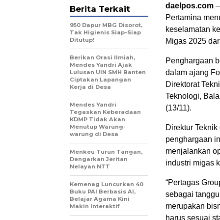
daelpos.com
–
Berita Terkait
Pertamina menu
950 Dapur MBG Disorot,
keselamatan k
Tak Higienis Siap-Siap
Ditutup!
Migas 2025 dar
Berikan Orasi Ilmiah,
Penghargaan ber
Mendes Yandri Ajak
dalam ajang Fo
Lulusan UIN SMH Banten
Ciptakan Lapangan
Direktorat Tek
Kerja di Desa
Teknologi, Bal
Mendes Yandri
(13/11).
Tegaskan Keberadaan
KDMP Tidak Akan
Menutup Warung-
Direktur Tekni
warung di Desa
penghargaan in
menjalankan op
Menkeu Turun Tangan,
Dengarkan Jeritan
industri migas 
Nelayan NTT
“Pertagas Grou
Kemenag Luncurkan 40
Buku PAI Berbasis AI,
sebagai tanggu
Belajar Agama Kini
merupakan bisn
Makin Interaktif
harus sesuai st