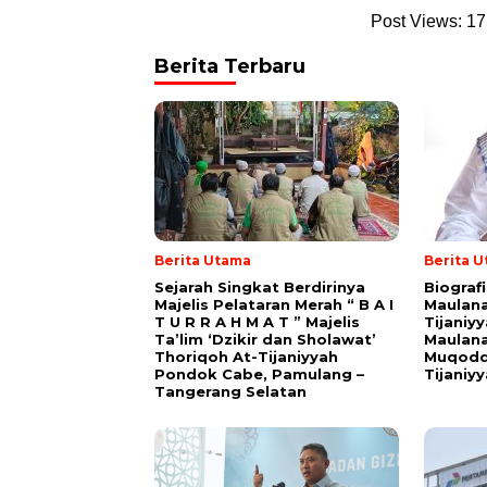
Post Views:
17
Berita Terbaru
Berita Utama
Berita 
Sejarah Singkat Berdirinya
Biograf
Majelis Pelataran Merah “ B A I
Maulana
T U R R A H M A T ” Majelis
Tijaniy
Ta’lim ‘Dzikir dan Sholawat’
Maulana
Thoriqoh At-Tijaniyyah
Muqodd
Pondok Cabe, Pamulang –
Tijaniy
Tangerang Selatan