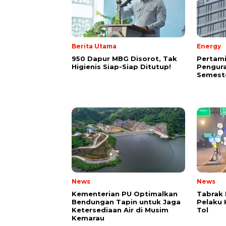
Berita Utama
Energy
950 Dapur MBG Disorot, Tak
Pertam
Higienis Siap-Siap Ditutup!
Pengura
Semeste
News
News
Kementerian PU Optimalkan
Tabrak 
Bendungan Tapin untuk Jaga
Pelaku 
Ketersediaan Air di Musim
Tol
Kemarau