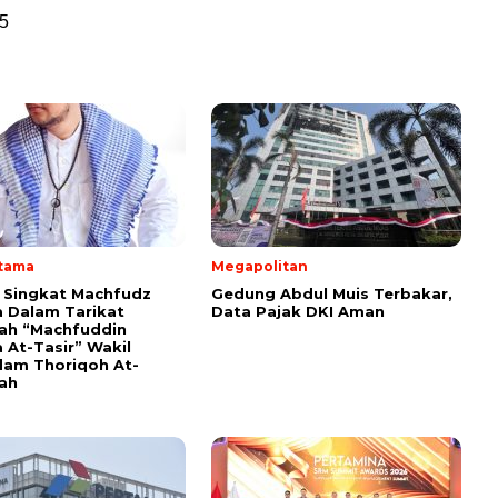
5
Utama
Megapolitan
i Singkat Machfudz
Gedung Abdul Muis Terbakar,
 Dalam Tarikat
Data Pajak DKI Aman
yah “Machfuddin
 At-Tasir” Wakil
am Thoriqoh At-
yah