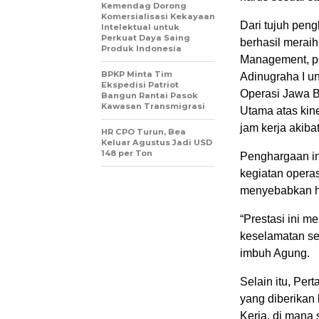
Kemendag Dorong
Komersialisasi Kekayaan
Dari tujuh pen
Intelektual untuk
Perkuat Daya Saing
berhasil meraih
Produk Indonesia
Management, p
BPKP Minta Tim
Adinugraha I u
Ekspedisi Patriot
Operasi Jawa B
Bangun Rantai Pasok
Kawasan Transmigrasi
Utama atas kin
jam kerja akiba
HR CPO Turun, Bea
Keluar Agustus Jadi USD
148 per Ton
Penghargaan in
kegiatan operas
menyebabkan hi
“Prestasi ini 
keselamatan seb
imbuh Agung.
Selain itu, Pe
yang diberikan
Kerja, di mana 