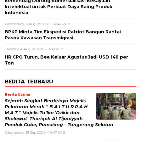
Kemendag Dorong Komersialisasi Kekayaan
Intelektual untuk Perkuat Daya Saing Produk
Indonesia
Wednesday, 5 August 2026 - 14:44 WIB
BPKP Minta Tim Ekspedisi Patriot Bangun Rantai
Pasok Kawasan Transmigrasi
Tuesday, 4 August 2026 - 14:19 WIB
HR CPO Turun, Bea Keluar Agustus Jadi USD 148 per
Ton
BERITA TERBARU
Berita Utama
Sejarah Singkat Berdirinya Majelis
Pelataran Merah “ B A I T U R R A H
M A T ” Majelis Ta’lim ‘Dzikir dan
Sholawat’ Thoriqoh At-Tijaniyyah
Pondok Cabe, Pamulang – Tangerang Selatan
Wednesday, 18 Sep 2024 - 14:47 WIB