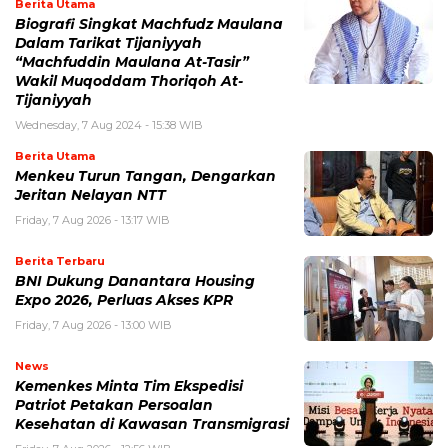
Berita Utama
Biografi Singkat Machfudz Maulana
Dalam Tarikat Tijaniyyah
“Machfuddin Maulana At-Tasir”
Wakil Muqoddam Thoriqoh At-
Tijaniyyah
Wednesday, 7 Aug 2024 - 15:38 WIB
Berita Utama
Menkeu Turun Tangan, Dengarkan
Jeritan Nelayan NTT
Friday, 7 Aug 2026 - 13:17 WIB
Berita Terbaru
BNI Dukung Danantara Housing
Expo 2026, Perluas Akses KPR
Friday, 7 Aug 2026 - 13:00 WIB
News
Kemenkes Minta Tim Ekspedisi
Patriot Petakan Persoalan
Kesehatan di Kawasan Transmigrasi