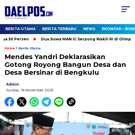
BERITA UTAMA
BERITA TERBARU
NEWS
EKONOMI – BISN
a 50 Persen
Dua Siswa MAN IC Serpong Wakili RI di Olimpiade
/
Home
Berita Utama
Mendes Yandri Deklarasikan
Gotong Royong Bangun Desa dan
Desa Bersinar di Bengkulu
Admin
Sunday, 16 November 2025