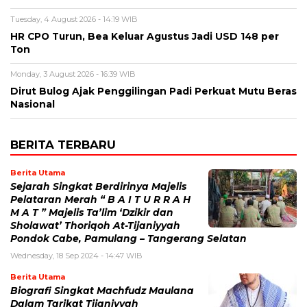
Tuesday, 4 August 2026 - 14:19 WIB
HR CPO Turun, Bea Keluar Agustus Jadi USD 148 per
Ton
Monday, 3 August 2026 - 16:39 WIB
Dirut Bulog Ajak Penggilingan Padi Perkuat Mutu Beras
Nasional
BERITA TERBARU
Berita Utama
Sejarah Singkat Berdirinya Majelis
Pelataran Merah “ B A I T U R R A H
M A T ” Majelis Ta’lim ‘Dzikir dan
Sholawat’ Thoriqoh At-Tijaniyyah
Pondok Cabe, Pamulang – Tangerang Selatan
Wednesday, 18 Sep 2024 - 14:47 WIB
Berita Utama
Biografi Singkat Machfudz Maulana
Dalam Tarikat Tijaniyyah