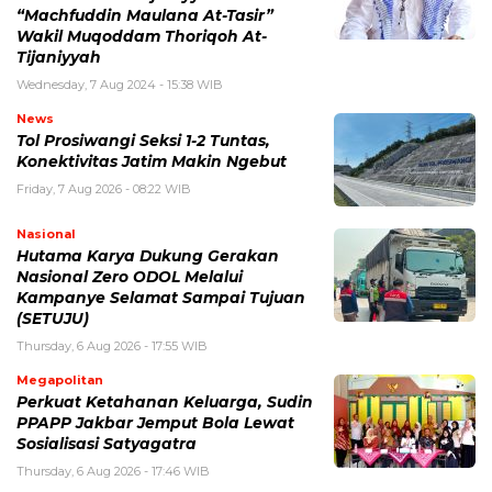
“Machfuddin Maulana At-Tasir”
Wakil Muqoddam Thoriqoh At-
Tijaniyyah
Wednesday, 7 Aug 2024 - 15:38 WIB
News
Tol Prosiwangi Seksi 1-2 Tuntas,
Konektivitas Jatim Makin Ngebut
Friday, 7 Aug 2026 - 08:22 WIB
Nasional
Hutama Karya Dukung Gerakan
Nasional Zero ODOL Melalui
Kampanye Selamat Sampai Tujuan
(SETUJU)
Thursday, 6 Aug 2026 - 17:55 WIB
Megapolitan
Perkuat Ketahanan Keluarga, Sudin
PPAPP Jakbar Jemput Bola Lewat
Sosialisasi Satyagatra
Thursday, 6 Aug 2026 - 17:46 WIB