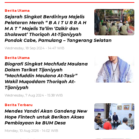
Berita Utama
Sejarah Singkat Berdirinya Majelis
Pelataran Merah “ B A I T U R R A H
M A T ” Majelis Ta’lim ‘Dzikir dan
Sholawat’ Thoriqoh At-Tijaniyyah
Pondok Cabe, Pamulang – Tangerang Selatan
Wednesday, 18 Sep 2024 - 14:47 WIB
Berita Utama
Biografi Singkat Machfudz Maulana
Dalam Tarikat Tijaniyyah
“Machfuddin Maulana At-Tasir”
Wakil Muqoddam Thoriqoh At-
Tijaniyyah
Wednesday, 7 Aug 2024 - 15:38 WIB
Berita Terbaru
Mendes Yandri Akan Gandeng New
Hope Fintech untuk Berikan Akses
Pembiayaan ke BUM Desa
Monday, 10 Aug 2026 - 14:02 WIB