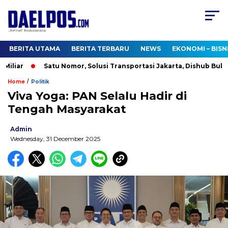
BERITA UTAMA
BERITA TERBARU
NEWS
EKONOMI – BISN
liar
Satu Nomor, Solusi Transportasi Jakarta, Dishub Buka Ca
/
Home
Politik
Viva Yoga: PAN Selalu Hadir di
Tengah Masyarakat
Admin
Wednesday, 31 December 2025