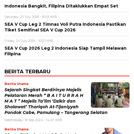
Indonesia Bangkit, Filipina Ditaklukkan Empat Set
Saturday, 25 July 2026 - 00:01 WIB
SEA V Cup Leg 2 Timnas Voli Putra Indonesia Pastikan
Tiket Semifinal SEA V Cup 2026
Friday, 24 July 2026 - 10:03 WIB
SEA V Cup 2026 Leg 2 Indonesia Siap Tampil Melawan
Filipina
BERITA TERBARU
Berita Utama
Sejarah Singkat Berdirinya Majelis
Pelataran Merah “ B A I T U R R A H
M A T ” Majelis Ta’lim ‘Dzikir dan
Sholawat’ Thoriqoh At-Tijaniyyah
Pondok Cabe, Pamulang – Tangerang Selatan
Wednesday, 18 Sep 2024 - 14:47 WIB
Berita Utama