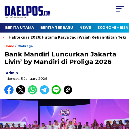
BERITA UTAMA
BERITA TERBARU
NEWS
EKONOMI – BISN
akteknas 2026: Hutama Karya Jadi Wajah Kebangkitan Teknologi K
/
Home
Olahraga
Bank Mandiri Luncurkan Jakarta
Livin’ by Mandiri di Proliga 2026
Admin
Monday, 5 January 2026