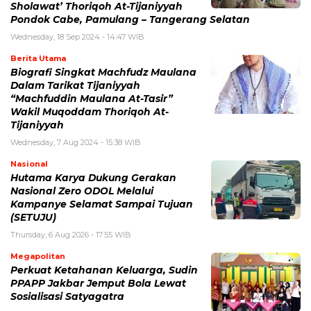
Sholawat’ Thoriqoh At-Tijaniyyah
Pondok Cabe, Pamulang – Tangerang Selatan
Wednesday, 18 Sep 2024 - 14:47 WIB
Berita Utama
Biografi Singkat Machfudz Maulana
Dalam Tarikat Tijaniyyah
“Machfuddin Maulana At-Tasir”
Wakil Muqoddam Thoriqoh At-
Tijaniyyah
Wednesday, 7 Aug 2024 - 15:38 WIB
Nasional
Hutama Karya Dukung Gerakan
Nasional Zero ODOL Melalui
Kampanye Selamat Sampai Tujuan
(SETUJU)
Thursday, 6 Aug 2026 - 17:55 WIB
Megapolitan
Perkuat Ketahanan Keluarga, Sudin
PPAPP Jakbar Jemput Bola Lewat
Sosialisasi Satyagatra