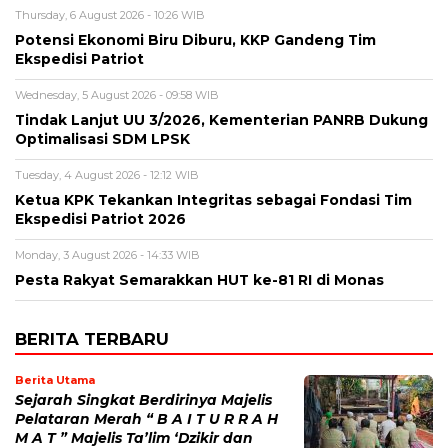
Thursday, 6 August 2026 - 10:26 WIB
Potensi Ekonomi Biru Diburu, KKP Gandeng Tim
Ekspedisi Patriot
Wednesday, 5 August 2026 - 09:58 WIB
Tindak Lanjut UU 3/2026, Kementerian PANRB Dukung
Optimalisasi SDM LPSK
Tuesday, 4 August 2026 - 12:12 WIB
Ketua KPK Tekankan Integritas sebagai Fondasi Tim
Ekspedisi Patriot 2026
Monday, 3 August 2026 - 14:33 WIB
Pesta Rakyat Semarakkan HUT ke-81 RI di Monas
BERITA TERBARU
Berita Utama
Sejarah Singkat Berdirinya Majelis
Pelataran Merah “ B A I T U R R A H
M A T ” Majelis Ta’lim ‘Dzikir dan