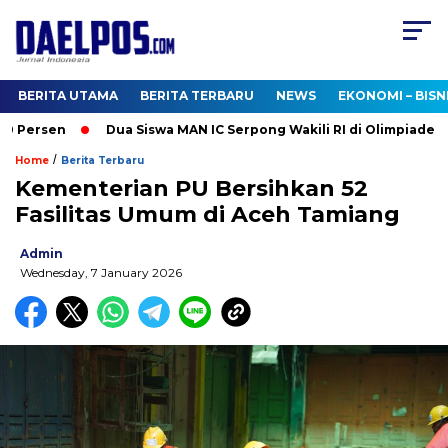
BERITA UTAMA
BERITA TERBARU
NEWS
EKONOMI – BISN
Persen
Dua Siswa MAN IC Serpong Wakili RI di Olimpiade Nukl
/
Home
Berita Terbaru
Kementerian PU Bersihkan 52
Fasilitas Umum di Aceh Tamiang
Admin
Wednesday, 7 January 2026