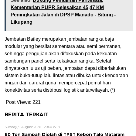
See also
Dukung Pemulihan Pariwisata,
Kementerian PUPR Selesaikan 45,47 KM
Peningkatan Jalan di DPSP Manado - Bitung -
Likupang
Jembatan Bailey merupakan jembatan rangka baja
modular yang bersifat sementara atau semi permanen,
sehingga pengujian akan difokuskan pada kekuatan
sambungan panel serta kekakuan rangka. Setelah
dinyatakan lulus uji beban, jembatan dapat diberlakukan
sistem buka-tutup lalu lintas atau dibuka untuk kendaraan
ringan dan darurat guna mempercepat pemulihan
konektivitas serta distribusi logistik antarwilayah. (*)
Post Views:
221
BERITA TERKAIT
Sunday, 9 August 2026 - 20:00 WIB
60 Ton Sampah Diolah di TPST Kebon Talo Mataram