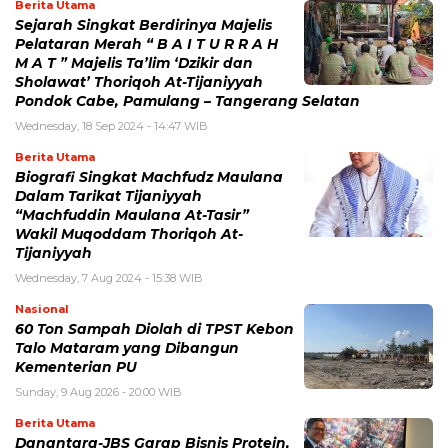
Berita Utama
Sejarah Singkat Berdirinya Majelis
Pelataran Merah “ B A I T U R R A H
M A T ” Majelis Ta’lim ‘Dzikir dan
Sholawat’ Thoriqoh At-Tijaniyyah
Pondok Cabe, Pamulang – Tangerang Selatan
Wednesday, 18 Sep 2024 - 14:47 WIB
Berita Utama
Biografi Singkat Machfudz Maulana
Dalam Tarikat Tijaniyyah
“Machfuddin Maulana At-Tasir”
Wakil Muqoddam Thoriqoh At-
Tijaniyyah
Wednesday, 7 Aug 2024 - 15:38 WIB
Nasional
60 Ton Sampah Diolah di TPST Kebon
Talo Mataram yang Dibangun
Kementerian PU
Sunday, 9 Aug 2026 - 20:00 WIB
Berita Utama
Danantara-JBS Garap Bisnis Protein,