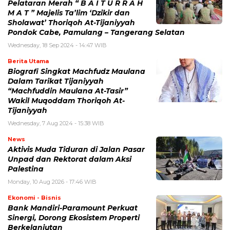
Pelataran Merah “ B A I T U R R A H
M A T ” Majelis Ta’lim ‘Dzikir dan
Sholawat’ Thoriqoh At-Tijaniyyah
Pondok Cabe, Pamulang – Tangerang Selatan
Wednesday, 18 Sep 2024 - 14:47 WIB
Berita Utama
Biografi Singkat Machfudz Maulana
Dalam Tarikat Tijaniyyah
“Machfuddin Maulana At-Tasir”
Wakil Muqoddam Thoriqoh At-
Tijaniyyah
Wednesday, 7 Aug 2024 - 15:38 WIB
News
Aktivis Muda Tiduran di Jalan Pasar
Unpad dan Rektorat dalam Aksi
Palestina
Monday, 10 Aug 2026 - 17:46 WIB
Ekonomi - Bisnis
Bank Mandiri-Paramount Perkuat
Sinergi, Dorong Ekosistem Properti
Berkelanjutan