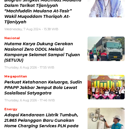
Biografi Singkat Machfudz Maulana
Dalam Tarikat Tijaniyyah
“Machfuddin Maulana At-Tasir”
Wakil Muqoddam Thoriqoh At-
Tijaniyyah
Wednesday, 7 Aug 2024 - 15:38 WIB
Nasional
Hutama Karya Dukung Gerakan
Nasional Zero ODOL Melalui
Kampanye Selamat Sampai Tujuan
(SETUJU)
Thursday, 6 Aug 2026 - 17:55 WIB
Megapolitan
Perkuat Ketahanan Keluarga, Sudin
PPAPP Jakbar Jemput Bola Lewat
Sosialisasi Satyagatra
Thursday, 6 Aug 2026 - 17:46 WIB
Energy
Adopsi Kendaraan Listrik Tumbuh,
21.865 Pelanggan Baru Gunakan
Home Charging Services PLN pada