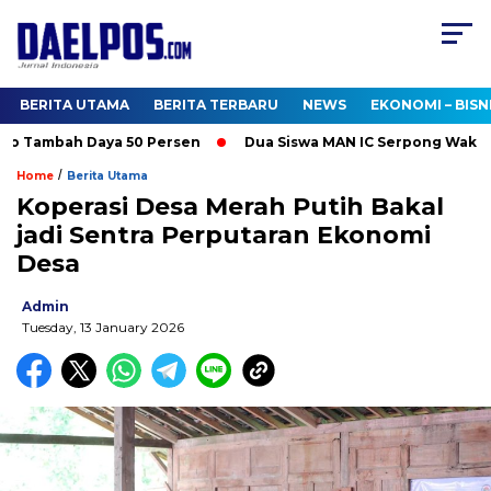
BERITA UTAMA
BERITA TERBARU
NEWS
EKONOMI – BISN
o Tambah Daya 50 Persen
Dua Siswa MAN IC Serpong Wakili RI 
/
Home
Berita Utama
Koperasi Desa Merah Putih Bakal
jadi Sentra Perputaran Ekonomi
Desa
Admin
Tuesday, 13 January 2026