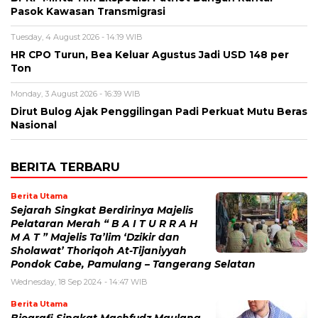
Pasok Kawasan Transmigrasi
Tuesday, 4 August 2026 - 14:19 WIB
HR CPO Turun, Bea Keluar Agustus Jadi USD 148 per
Ton
Monday, 3 August 2026 - 16:39 WIB
Dirut Bulog Ajak Penggilingan Padi Perkuat Mutu Beras
Nasional
BERITA TERBARU
Berita Utama
Sejarah Singkat Berdirinya Majelis
Pelataran Merah “ B A I T U R R A H
M A T ” Majelis Ta’lim ‘Dzikir dan
Sholawat’ Thoriqoh At-Tijaniyyah
Pondok Cabe, Pamulang – Tangerang Selatan
Wednesday, 18 Sep 2024 - 14:47 WIB
Berita Utama