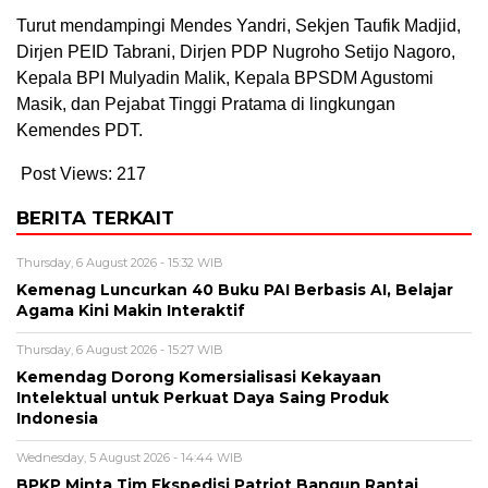
Turut mendampingi Mendes Yandri, Sekjen Taufik Madjid,
Dirjen PEID Tabrani, Dirjen PDP Nugroho Setijo Nagoro,
Kepala BPI Mulyadin Malik, Kepala BPSDM Agustomi
Masik, dan Pejabat Tinggi Pratama di lingkungan
Kemendes PDT.
Post Views:
217
BERITA TERKAIT
Thursday, 6 August 2026 - 15:32 WIB
Kemenag Luncurkan 40 Buku PAI Berbasis AI, Belajar
Agama Kini Makin Interaktif
Thursday, 6 August 2026 - 15:27 WIB
Kemendag Dorong Komersialisasi Kekayaan
Intelektual untuk Perkuat Daya Saing Produk
Indonesia
Wednesday, 5 August 2026 - 14:44 WIB
BPKP Minta Tim Ekspedisi Patriot Bangun Rantai