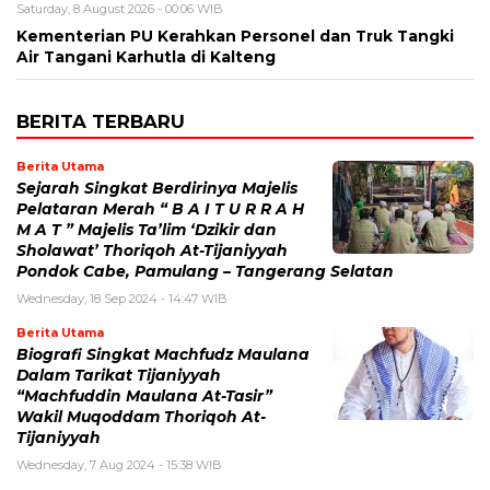
Saturday, 8 August 2026 - 00:06 WIB
Kementerian PU Kerahkan Personel dan Truk Tangki
Air Tangani Karhutla di Kalteng
BERITA TERBARU
Berita Utama
Sejarah Singkat Berdirinya Majelis
Pelataran Merah “ B A I T U R R A H
M A T ” Majelis Ta’lim ‘Dzikir dan
Sholawat’ Thoriqoh At-Tijaniyyah
Pondok Cabe, Pamulang – Tangerang Selatan
Wednesday, 18 Sep 2024 - 14:47 WIB
Berita Utama
Biografi Singkat Machfudz Maulana
Dalam Tarikat Tijaniyyah
“Machfuddin Maulana At-Tasir”
Wakil Muqoddam Thoriqoh At-
Tijaniyyah
Wednesday, 7 Aug 2024 - 15:38 WIB