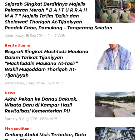
Sejarah Singkat Berdirinya Majelis
Pelataran Merah “ B A I T U R R A H
M A T ” Majelis Ta’lim ‘Dzikir dan
Sholawat’ Thoriqoh At-Tijaniyyah
Pondok Cabe, Pamulang – Tangerang Selatan
Wednesday, 18 Sep 2024 - 14:47 WIB
Berita Utama
Biografi Singkat Machfudz Maulana
Dalam Tarikat Tijaniyyah
“Machfuddin Maulana At-Tasir”
Wakil Muqoddam Thoriqoh At-
Tijaniyyah
Wednesday, 7 Aug 2024 - 15:38 WIB
News
Akhir Pekan ke Danau Bakuok,
Wisata Baru di Kampar Hasil
Revitalisasi Kementerian PU
Sunday, 9 Aug 2026 - 06:54 WIB
Megapolitan
Gedung Abdul Muis Terbakar, Data