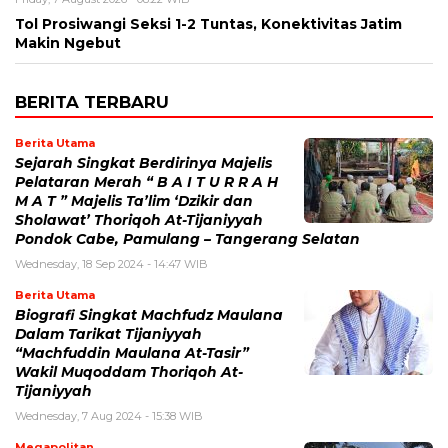
Tol Prosiwangi Seksi 1-2 Tuntas, Konektivitas Jatim
Makin Ngebut
BERITA TERBARU
Berita Utama
Sejarah Singkat Berdirinya Majelis
Pelataran Merah “ B A I T U R R A H
M A T ” Majelis Ta’lim ‘Dzikir dan
Sholawat’ Thoriqoh At-Tijaniyyah
Pondok Cabe, Pamulang – Tangerang Selatan
Wednesday, 18 Sep 2024 - 14:47 WIB
Berita Utama
Biografi Singkat Machfudz Maulana
Dalam Tarikat Tijaniyyah
“Machfuddin Maulana At-Tasir”
Wakil Muqoddam Thoriqoh At-
Tijaniyyah
Wednesday, 7 Aug 2024 - 15:38 WIB
Megapolitan