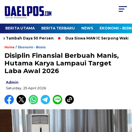
BERITA UTAMA
BERITA TERBARU
NEWS
EKONOMI – BISN
o Tambah Daya 50 Persen
Dua Siswa MAN IC Serpong Wakili RI 
/
Home
Ekonomi - Bisnis
Disiplin Finansial Berbuah Manis,
Hutama Karya Lampaui Target
Laba Awal 2026
Admin
Saturday, 25 April 2026