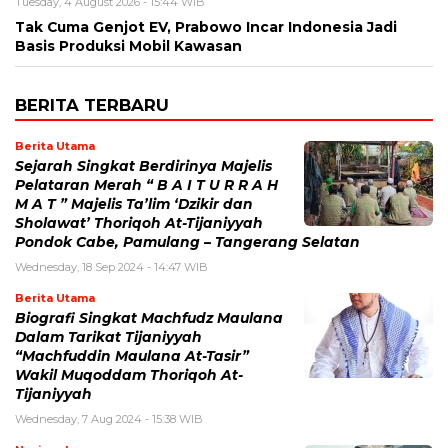
Tuesday, 4 August 2026 - 15:44 WIB
Tak Cuma Genjot EV, Prabowo Incar Indonesia Jadi
Basis Produksi Mobil Kawasan
BERITA TERBARU
Berita Utama
Sejarah Singkat Berdirinya Majelis
Pelataran Merah “ B A I T U R R A H
M A T ” Majelis Ta’lim ‘Dzikir dan
Sholawat’ Thoriqoh At-Tijaniyyah
Pondok Cabe, Pamulang – Tangerang Selatan
Wednesday, 18 Sep 2024 - 14:47 WIB
Berita Utama
Biografi Singkat Machfudz Maulana
Dalam Tarikat Tijaniyyah
“Machfuddin Maulana At-Tasir”
Wakil Muqoddam Thoriqoh At-
Tijaniyyah
Wednesday, 7 Aug 2024 - 15:38 WIB