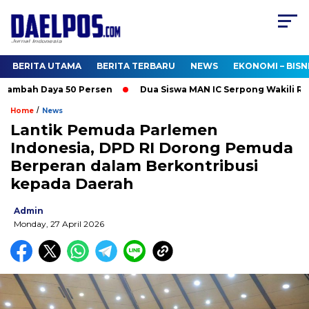
BERITA UTAMA
BERITA TERBARU
NEWS
EKONOMI – BISN
ambah Daya 50 Persen
Dua Siswa MAN IC Serpong Wakili RI di 
/
Home
News
Lantik Pemuda Parlemen
Indonesia, DPD RI Dorong Pemuda
Berperan dalam Berkontribusi
kepada Daerah
Admin
Monday, 27 April 2026