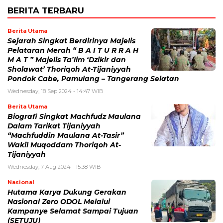
BERITA TERBARU
Berita Utama
Sejarah Singkat Berdirinya Majelis
Pelataran Merah “ B A I T U R R A H
M A T ” Majelis Ta’lim ‘Dzikir dan
Sholawat’ Thoriqoh At-Tijaniyyah
Pondok Cabe, Pamulang – Tangerang Selatan
Wednesday, 18 Sep 2024 - 14:47 WIB
Berita Utama
Biografi Singkat Machfudz Maulana
Dalam Tarikat Tijaniyyah
“Machfuddin Maulana At-Tasir”
Wakil Muqoddam Thoriqoh At-
Tijaniyyah
Wednesday, 7 Aug 2024 - 15:38 WIB
Nasional
Hutama Karya Dukung Gerakan
Nasional Zero ODOL Melalui
Kampanye Selamat Sampai Tujuan
(SETUJU)