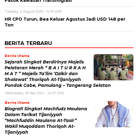
Pasok Kawasan Transmigrasi
Tuesday, 4 August 2026 - 14:19 WIB
HR CPO Turun, Bea Keluar Agustus Jadi USD 148 per
Ton
BERITA TERBARU
Berita Utama
Sejarah Singkat Berdirinya Majelis
Pelataran Merah “ B A I T U R R A H
M A T ” Majelis Ta’lim ‘Dzikir dan
Sholawat’ Thoriqoh At-Tijaniyyah
Pondok Cabe, Pamulang – Tangerang Selatan
Wednesday, 18 Sep 2024 - 14:47 WIB
Berita Utama
Biografi Singkat Machfudz Maulana
Dalam Tarikat Tijaniyyah
“Machfuddin Maulana At-Tasir”
Wakil Muqoddam Thoriqoh At-
Tijaniyyah