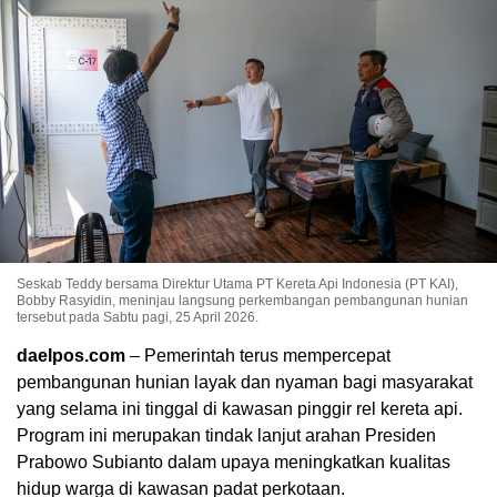
Seskab Teddy bersama Direktur Utama PT Kereta Api Indonesia (PT KAI),
Bobby Rasyidin, meninjau langsung perkembangan pembangunan hunian
tersebut pada Sabtu pagi, 25 April 2026.
daelpos.com
– Pemerintah terus mempercepat
pembangunan hunian layak dan nyaman bagi masyarakat
yang selama ini tinggal di kawasan pinggir rel kereta api.
Program ini merupakan tindak lanjut arahan Presiden
Prabowo Subianto
dalam upaya meningkatkan kualitas
hidup warga di kawasan padat perkotaan.