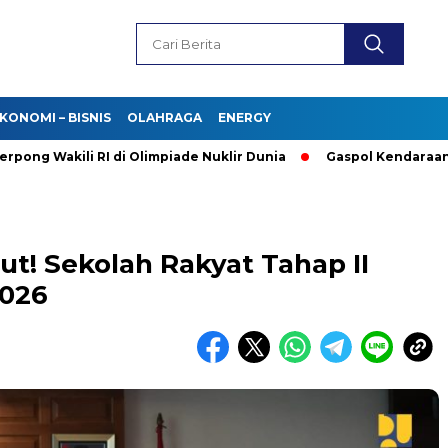
KONOMI – BISNIS
OLAHRAGA
ENERGY
Wakili RI di Olimpiade Nuklir Dunia
Gaspol Kendaraan Listrik
t! Sekolah Rakyat Tahap II
2026