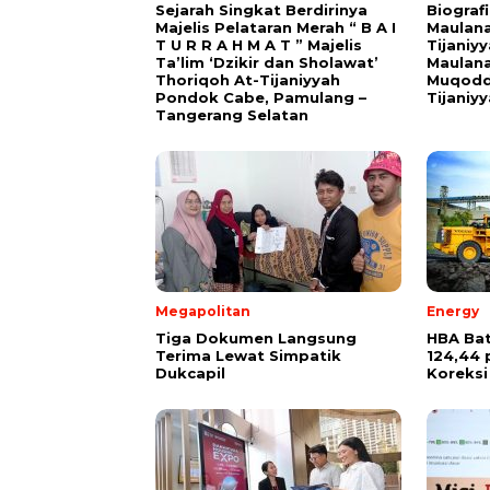
Sejarah Singkat Berdirinya
Biograf
Majelis Pelataran Merah “ B A I
Maulana
T U R R A H M A T ” Majelis
Tijaniy
Ta’lim ‘Dzikir dan Sholawat’
Maulana
Thoriqoh At-Tijaniyyah
Muqodd
Pondok Cabe, Pamulang –
Tijaniy
Tangerang Selatan
Megapolitan
Energy
Tiga Dokumen Langsung
HBA Bat
Terima Lewat Simpatik
124,44 
Dukcapil
Koreksi