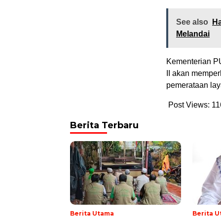
See also
Ha
Melandai
Kementerian PU
II akan memper
pemerataan laya
Post Views:
11
Berita Terbaru
Berita Utama
Berita 