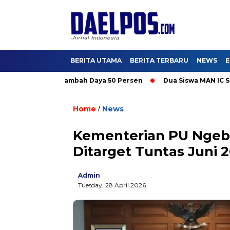
BERITA UTAMA
BERITA TERBARU
NEWS
E
mati Promo Tambah Daya 50 Persen
Dua Siswa MAN IC Serpong 
Home
News
/
Kementerian PU Ngebu
Ditarget Tuntas Juni 
Admin
Tuesday, 28 April 2026