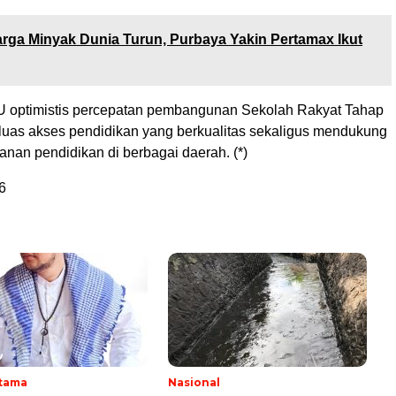
rga Minyak Dunia Turun, Purbaya Yakin Pertamax Ikut
 optimistis percepatan pembangunan Sekolah Rakyat Tahap
luas akses pendidikan yang berkualitas sekaligus mendukung
nan pendidikan di berbagai daerah. (*)
6
Utama
Nasional