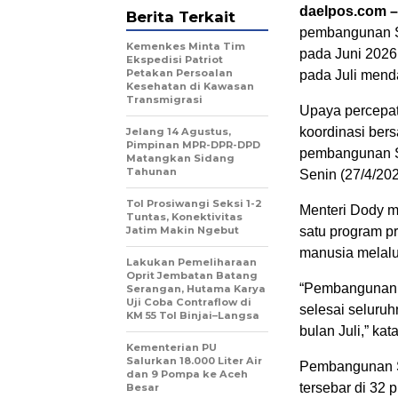
daelpos.com –
Berita Terkait
pembangunan Se
Kemenkes Minta Tim
pada Juni 2026,
Ekspedisi Patriot
Petakan Persoalan
pada Juli mend
Kesehatan di Kawasan
Transmigrasi
Upaya percepat
koordinasi ber
Jelang 14 Agustus,
Pimpinan MPR-DPR-DPD
pembangunan Se
Matangkan Sidang
Tahunan
Senin (27/4/202
Tol Prosiwangi Seksi 1-2
Menteri Dody 
Tuntas, Konektivitas
Jatim Makin Ngebut
satu program p
manusia melalu
Lakukan Pemeliharaan
Oprit Jembatan Batang
“Pembangunan s
Serangan, Hutama Karya
Uji Coba Contraflow di
selesai seluru
KM 55 Tol Binjai–Langsa
bulan Juli,” kat
Kementerian PU
Salurkan 18.000 Liter Air
Pembangunan Se
dan 9 Pompa ke Aceh
tersebar di 32 
Besar