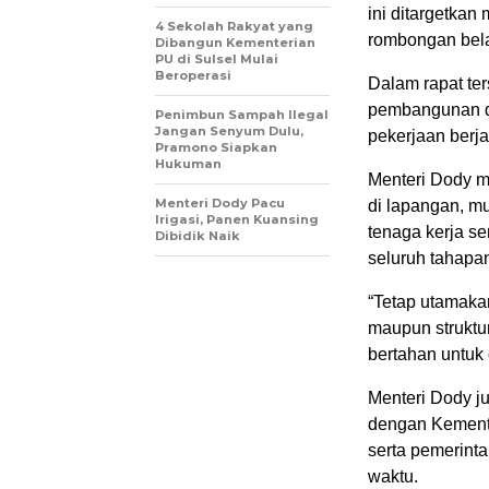
ini ditargetkan
4 Sekolah Rakyat yang
rombongan bela
Dibangun Kementerian
PU di Sulsel Mulai
Beroperasi
Dalam rapat ter
pembangunan di
Penimbun Sampah Ilegal
Jangan Senyum Dulu,
pekerjaan berja
Pramono Siapkan
Hukuman
Menteri Dody m
Menteri Dody Pacu
di lapangan, mu
Irigasi, Panen Kuansing
tenaga kerja s
Dibidik Naik
seluruh tahapa
“Tetap utamaka
maupun struktu
bertahan untuk
Menteri Dody j
dengan Kemente
serta pemerint
waktu.