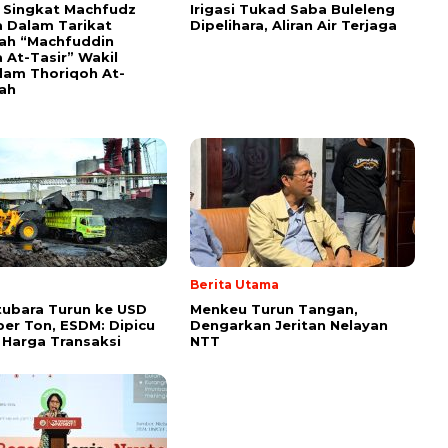
i Singkat Machfudz
Irigasi Tukad Saba Buleleng
 Dalam Tarikat
Dipelihara, Aliran Air Terjaga
yah “Machfuddin
 At-Tasir” Wakil
am Thoriqoh At-
yah
Berita Utama
ubara Turun ke USD
Menkeu Turun Tangan,
per Ton, ESDM: Dipicu
Dengarkan Jeritan Nelayan
 Harga Transaksi
NTT