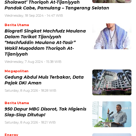
Sholawat’ Thoriqoh At-Tijaniyyah
Pondok Cabe, Pamulang – Tangerang Selatan
Wednesday, 18 Sep 2024 - 14:47 WIB
Berita Utama
Biografi Singkat Machfudz Maulana
Dalam Tarikat Tijaniyyah
“Machfuddin Maulana At-Tasir”
Wakil Muqoddam Thoriqoh At-
Tijaniyyah
Wednesday, 7 Aug 2024 - 15:38 WIB
Megapolitan
Gedung Abdul Muis Terbakar, Data
Pajak DKI Aman
Saturday, 8 Aug 2026 - 18:28 WIB
Berita Utama
950 Dapur MBG Disorot, Tak Higienis
Siap-Siap Ditutup!
Saturday, 8 Aug 2026 - 18:21 WIB
Energy