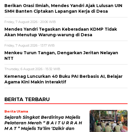
Berikan Orasi Ilmiah, Mendes Yandri Ajak Lulusan UIN
SMH Banten Ciptakan Lapangan Kerja di Desa
Friday, 7 August 2026 - 20:06 WIB
Mendes Yandri Tegaskan Keberadaan KDMP Tidak
Akan Menutup Warung-warung di Desa
Friday, 7 August 2026 - 13:17 WIB
Menkeu Turun Tangan, Dengarkan Jeritan Nelayan
NTT
Thursday, 6 August 2026 - 15:32 WIB
Kemenag Luncurkan 40 Buku PAI Berbasis AI, Belajar
Agama Kini Makin Interaktif
BERITA TERBARU
Berita Utama
Sejarah Singkat Berdirinya Majelis
Pelataran Merah “ B A I T U R R A H
M A T ” Majelis Ta’lim ‘Dzikir dan