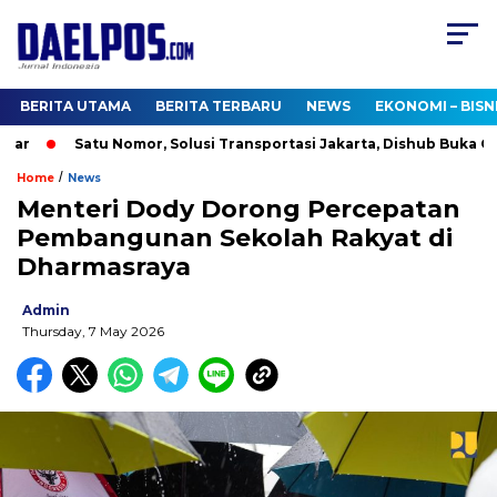
BERITA UTAMA
BERITA TERBARU
NEWS
EKONOMI – BISN
r
Satu Nomor, Solusi Transportasi Jakarta, Dishub Buka Call 
/
Home
News
Menteri Dody Dorong Percepatan
Pembangunan Sekolah Rakyat di
Dharmasraya
Admin
Thursday, 7 May 2026