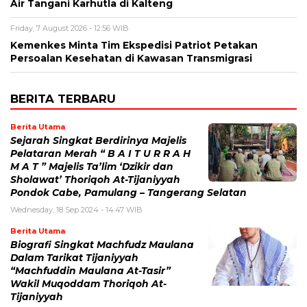
Air Tangani Karhutla di Kalteng
Friday, 7 August 2026 - 12:56 WIB
Kemenkes Minta Tim Ekspedisi Patriot Petakan
Persoalan Kesehatan di Kawasan Transmigrasi
BERITA TERBARU
Berita Utama
Sejarah Singkat Berdirinya Majelis
Pelataran Merah “ B A I T U R R A H
M A T ” Majelis Ta’lim ‘Dzikir dan
Sholawat’ Thoriqoh At-Tijaniyyah
Pondok Cabe, Pamulang – Tangerang Selatan
Wednesday, 18 Sep 2024 - 14:47 WIB
Berita Utama
Biografi Singkat Machfudz Maulana
Dalam Tarikat Tijaniyyah
“Machfuddin Maulana At-Tasir”
Wakil Muqoddam Thoriqoh At-
Tijaniyyah