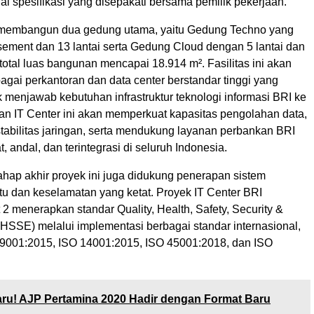
ai spesifikasi yang disepakati bersama pemilik pekerjaan.
membangun dua gedung utama, yaitu Gedung Techno yang
basement dan 13 lantai serta Gedung Cloud dengan 5 lantai dan
total luas bangunan mencapai 18.914 m². Fasilitas ini akan
agai perkantoran dan data center berstandar tinggi yang
 menjawab kebutuhan infrastruktur teknologi informasi BRI ke
an IT Center ini akan memperkuat kapasitas pengolahan data,
tabilitas jaringan, serta mendukung layanan perbankan BRI
, andal, dan terintegrasi di seluruh Indonesia.
ahap akhir proyek ini juga didukung penerapan sistem
 dan keselamatan yang ketat. Proyek IT Center BRI
 menerapkan standar Quality, Health, Safety, Security &
HSSE) melalui implementasi berbagai standar internasional,
O 9001:2015, ISO 14001:2015, ISO 45001:2018, dan ISO
ru! AJP Pertamina 2020 Hadir dengan Format Baru