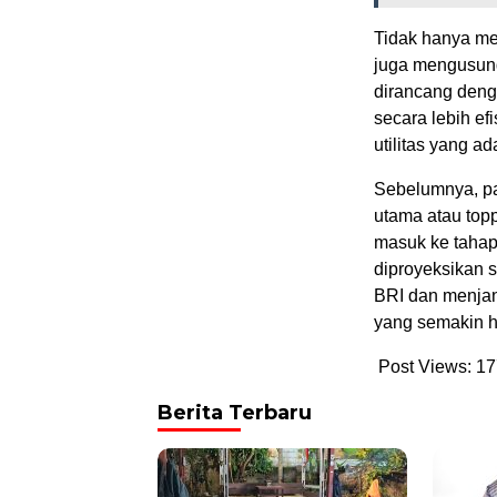
Tidak hanya men
juga mengusung
dirancang deng
secara lebih ef
utilitas yang a
Sebelumnya, pa
utama atau topp
masuk ke tahap
diproyeksikan s
BRI dan menjan
yang semakin ha
Post Views:
17
Berita Terbaru