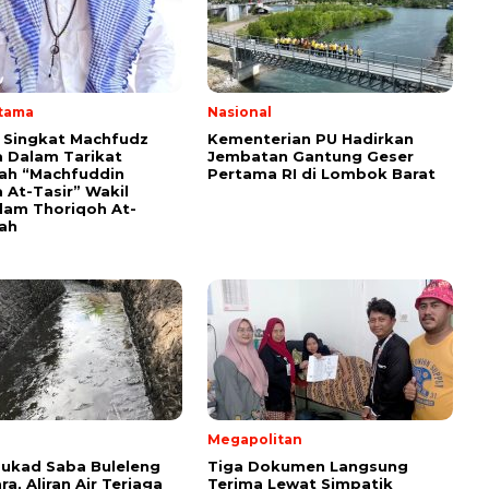
Utama
Nasional
i Singkat Machfudz
Kementerian PU Hadirkan
 Dalam Tarikat
Jembatan Gantung Geser
yah “Machfuddin
Pertama RI di Lombok Barat
 At-Tasir” Wakil
am Thoriqoh At-
yah
l
Megapolitan
 Tukad Saba Buleleng
Tiga Dokumen Langsung
ra, Aliran Air Terjaga
Terima Lewat Simpatik