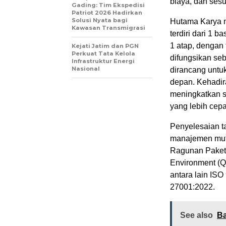
biaya, dan sesu
Gading: Tim Ekspedisi
Patriot 2026 Hadirkan
Solusi Nyata bagi
Hutama Karya 
Kawasan Transmigrasi
terdiri dari 1 
1 atap, dengan 
Kejati Jatim dan PGN
Perkuat Tata Kelola
difungsikan seb
Infrastruktur Energi
Nasional
dirancang untuk
depan. Kehadir
meningkatkan s
yang lebih cepat
Penyelesaian t
manajemen mutu
Ragunan Paket 2
Environment (Q
antara lain IS
27001:2022.
See also
Ba