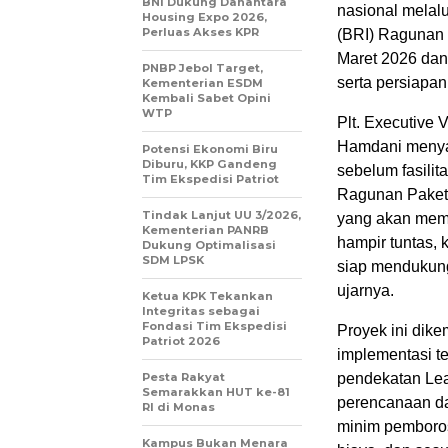
BNI Dukung Danantara
nasional melal
Housing Expo 2026,
Perluas Akses KPR
(BRI) Ragunan 
Maret 2026 dan
PNBP Jebol Target,
serta persiapan
Kementerian ESDM
Kembali Sabet Opini
WTP
Plt. Executive
Hamdani menya
Potensi Ekonomi Biru
Diburu, KKP Gandeng
sebelum fasilit
Tim Ekspedisi Patriot
Ragunan Paket 2
Tindak Lanjut UU 3/2026,
yang akan memp
Kementerian PANRB
hampir tuntas, 
Dukung Optimalisasi
SDM LPSK
siap mendukung
ujarnya.
Ketua KPK Tekankan
Integritas sebagai
Fondasi Tim Ekspedisi
Proyek ini dike
Patriot 2026
implementasi t
Pesta Rakyat
pendekatan Le
Semarakkan HUT ke-81
perencanaan dan
RI di Monas
minim pemboros
Kampus Bukan Menara