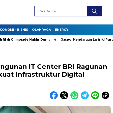
KONOMI – BISNIS
OLAHRAGA
ENERGY
Olimpiade Nuklir Dunia
Gaspol Kendaraan Listrik! Purbaya: I
ngunan IT Center BRI Ragunan
uat Infrastruktur Digital