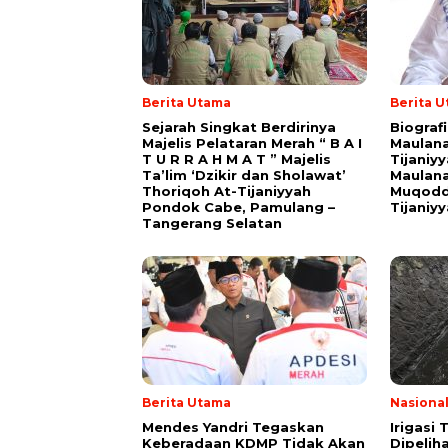
Berita Utama
Berita 
Sejarah Singkat Berdirinya
Biograf
Majelis Pelataran Merah “ B A I
Maulana
T U R R A H M A T ” Majelis
Tijaniy
Ta’lim ‘Dzikir dan Sholawat’
Maulana
Thoriqoh At-Tijaniyyah
Muqodd
Pondok Cabe, Pamulang –
Tijaniy
Tangerang Selatan
Berita Utama
Nasiona
Mendes Yandri Tegaskan
Irigasi
Keberadaan KDMP Tidak Akan
Dipeliha