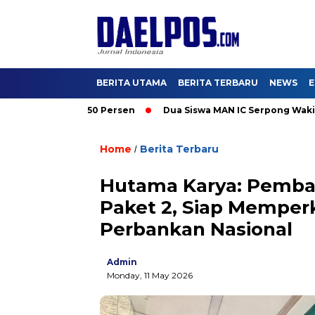
BERITA UTAMA
BERITA TERBARU
NEWS
E
ambah Daya 50 Persen
Dua Siswa MAN IC Serpong Wakili RI di 
Home
Berita Terbaru
/
Hutama Karya: Pemba
Paket 2, Siap Memperk
Perbankan Nasional
Admin
Monday, 11 May 2026