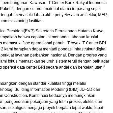
ui pembangunan Kawasan IT Center Bank Rakyat Indonesia
Paket 2, dengan seluruh material utama terpasang sejak
 tengah memasuki tahap akhir penyelesaian arsitektur, MEP,
 commissioning fasilitas.
 Vice President(EVP) Sekretaris Perusahaan Hutama Karya,
mpaikan bahwa capaian ini menandai tahapan krusial
as memasuki fase operasional penuh. “Proyek IT Center BRI
 kami harapkan dapat menjadi pondasi infrastruktur digital
erkuat layanan perbankan nasional. Dengan progres yang
kami fokus memastikan seluruh sistem teruji dengan baik agar
 operasi data center BRI secara andal dan berkelanjutan,”
mbangkan dengan standar kualitas tinggi melalui
eknologi Building Information Modeling (BIM) 3D–5D dan
an Construction. Kombinasi keduanya memungkinkan
 pengendalian pekerjaan yang lebih presisi, efektif, dan
an, sekaligus menjaga proyek berjalan tepat waktu, tepat