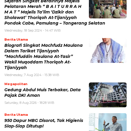
Sejarah Singkat Berdirinya Majelis
Pelataran Merah “ B A I T U R R A H
M A T ” Majelis Ta’lim ‘Dzikir dan
Sholawat’ Thoriqoh At-Tijaniyyah
Pondok Cabe, Pamulang – Tangerang Selatan
Wednesday, 18 Sep 2024 - 14:47 WIB
Berita Utama
Biografi Singkat Machfudz Maulana
Dalam Tarikat Tijaniyyah
“Machfuddin Maulana At-Tasir”
Wakil Muqoddam Thoriqoh At-
Tijaniyyah
Wednesday, 7 Aug 2024 - 15:38 WIB
Megapolitan
Gedung Abdul Muis Terbakar, Data
Pajak DKI Aman
Saturday, 8 Aug 2026 - 18:28 WIB
Berita Utama
950 Dapur MBG Disorot, Tak Higienis
Siap-Siap Ditutup!