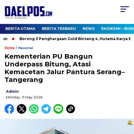
BERITA UTAMA
BERITA TERBARU
NEWS
EKONOMI – BISN
n
Borong 3 Penghargaan Gold Bintang 4, Hutama Karya Bukt
/
Home
Nasional
Kementerian PU Bangun
Underpass Bitung, Atasi
Kemacetan Jalur Pantura Serang–
Tangerang
Admin
Monday, 11 May 2026