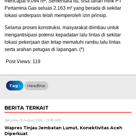
mencapai 9.094 m². Sementara itu, sisa lahan milik PT
Pertamina Gas seluas 2.163 m² yang berada di sekitar
lokasi underpass telah memperoleh izin prinsip.
Selama proses konstruksi, masyarakat diimbau untuk
mengantisipasi potensi kepadatan lalu lintas di sekitar
lokasi pekerjaan dan tetap mematuhi rambu lalu lintas
serta arahan petugas di lapangan. (*)
Post Views:
119
Tag :
Headline
BERITA TERKAIT
Saturday, 8 August 2026 - 13:38 WIB
Wapres Tinjau Jembatan Lumut, Konektivitas Aceh
Diperkuat