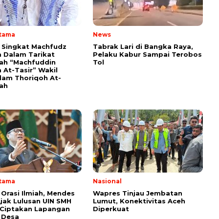
Utama
News
i Singkat Machfudz
Tabrak Lari di Bangka Raya,
 Dalam Tarikat
Pelaku Kabur Sampai Terobos
yah “Machfuddin
Tol
 At-Tasir” Wakil
am Thoriqoh At-
yah
Utama
Nasional
 Orasi Ilmiah, Mendes
Wapres Tinjau Jembatan
Ajak Lulusan UIN SMH
Lumut, Konektivitas Aceh
 Ciptakan Lapangan
Diperkuat
i Desa