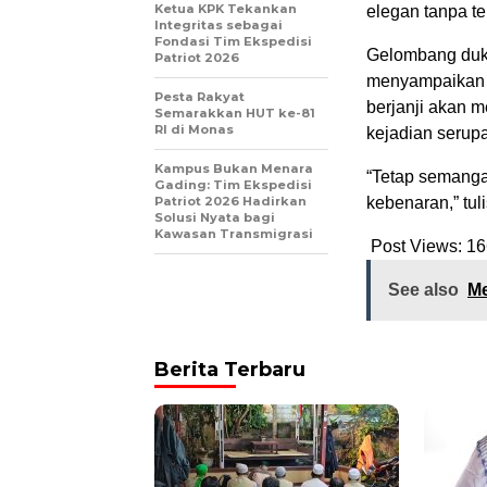
Ketua KPK Tekankan
elegan tanpa t
Integritas sebagai
Fondasi Tim Ekspedisi
Gelombang duk
Patriot 2026
menyampaikan p
Pesta Rakyat
berjanji akan m
Semarakkan HUT ke-81
RI di Monas
kejadian serupa
Kampus Bukan Menara
“Tetap semanga
Gading: Tim Ekspedisi
Patriot 2026 Hadirkan
kebenaran,” tul
Solusi Nyata bagi
Kawasan Transmigrasi
Post Views:
16
See also
Me
Berita Terbaru