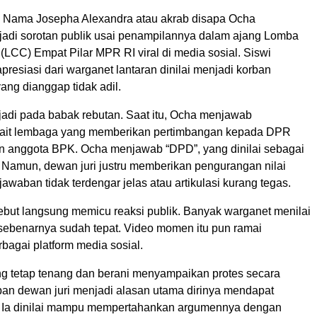
 Nama Josepha Alexandra atau akrab disapa Ocha
di sorotan publik usai penampilannya dalam ajang Lomba
LCC) Empat Pilar MPR RI viral di media sosial. Siswi
 apresiasi dari warganet lantaran dinilai menjadi korban
yang dianggap tidak adil.
erjadi pada babak rebutan. Saat itu, Ocha menjawab
kait lembaga yang memberikan pertimbangan kepada DPR
n anggota BPK. Ocha menjawab “DPD”, yang dinilai sebagai
 Namun, dewan juri justru memberikan pengurangan nilai
awaban tidak terdengar jelas atau artikulasi kurang tegas.
ebut langsung memicu reaksi publik. Banyak warganet menilai
ebenarnya sudah tepat. Video momen itu pun ramai
rbagai platform media sosial.
g tetap tenang dan berani menyampaikan protes secara
pan dewan juri menjadi alasan utama dirinya mendapat
. Ia dinilai mampu mempertahankan argumennya dengan