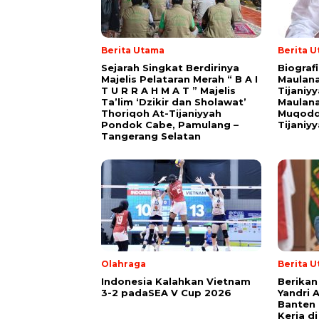
Berita Utama
Berita 
Sejarah Singkat Berdirinya
Biograf
Majelis Pelataran Merah “ B A I
Maulana
T U R R A H M A T ” Majelis
Tijaniy
Ta’lim ‘Dzikir dan Sholawat’
Maulana
Thoriqoh At-Tijaniyyah
Muqodd
Pondok Cabe, Pamulang –
Tijaniy
Tangerang Selatan
Olahraga
Berita 
Indonesia Kalahkan Vietnam
Berikan
3-2 padaSEA V Cup 2026
Yandri 
Banten
Kerja d