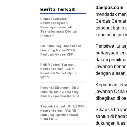
daelpos.com
–
Berita Terkait
mendadak menja
Empat Langkah
Cerdas Cermat (
Pemberdayaan
Perempuan untuk
tersebut banjir
Transformasi Digital
keputusan juri 
Inklusif
Peristiwa itu t
BNI Dukung Danantara
Housing Expo 2026,
pertanyaan ter
Perluas Akses KPR
dalam pemiliha
PNBP Jebol Target,
jawaban benar.
Kementerian ESDM
dengan alasan j
Kembali Sabet Opini
WTP
Keputusan ters
Potensi Ekonomi Biru
jawaban Ocha s
Diburu, KKP Gandeng
Tim Ekspedisi Patriot
dibagikan di be
Tindak Lanjut UU 3/2026,
Sikap Ocha yan
Kementerian PANRB
Dukung Optimalisasi
santun di hada
SDM LPSK
dukungan luas