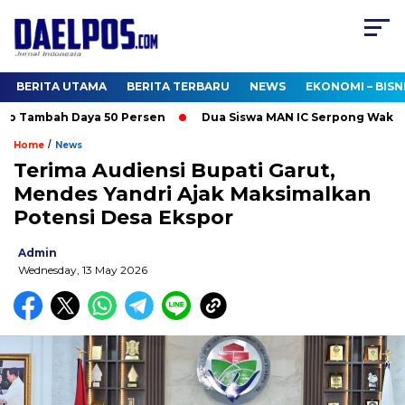
BERITA UTAMA
BERITA TERBARU
NEWS
EKONOMI – BISN
o Tambah Daya 50 Persen
Dua Siswa MAN IC Serpong Wakili RI 
/
Home
News
Terima Audiensi Bupati Garut,
Mendes Yandri Ajak Maksimalkan
Potensi Desa Ekspor
Admin
Wednesday, 13 May 2026