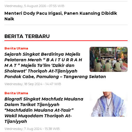
Wednesday, 5 August 2026 - 07:55 WIB
Menteri Dody Pacu Irigasi, Panen Kuansing Dibidik
Naik
BERITA TERBARU
Berita Utama
Sejarah Singkat Berdirinya Majelis
Pelataran Merah “ B A I T U R R A H
M A T ” Majelis Ta’lim ‘Dzikir dan
Sholawat’ Thoriqoh At-Tijaniyyah
Pondok Cabe, Pamulang – Tangerang Selatan
Wednesday, 18 Sep 2024 - 14:47 WIB
Berita Utama
Biografi Singkat Machfudz Maulana
Dalam Tarikat Tijaniyyah
“Machfuddin Maulana At-Tasir”
Wakil Muqoddam Thoriqoh At-
Tijaniyyah
Wednesday, 7 Aug 2024 - 15:38 WIB