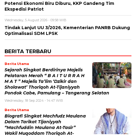
Potensi Ekonomi Biru Diburu, KKP Gandeng Tim
Ekspedisi Patriot
Wednesday, 5 August 2026 - 09:58 WIB
Tindak Lanjut UU 3/2026, Kementerian PANRB Dukung
Optimalisasi SDM LPSK
BERITA TERBARU
Berita Utama
Sejarah Singkat Berdirinya Majelis
Pelataran Merah “ B A I T U R R A H
M A T ” Majelis Ta’lim ‘Dzikir dan
Sholawat’ Thoriqoh At-Tijaniyyah
Pondok Cabe, Pamulang – Tangerang Selatan
Wednesday, 18 Sep 2024 - 14:47 WIB
Berita Utama
Biografi Singkat Machfudz Maulana
Dalam Tarikat Tijaniyyah
“Machfuddin Maulana At-Tasir”
Wakil Muqoddam Thoriqoh At-