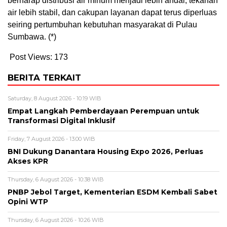
berharap distribusi air minum menjadi lebih andal, tekanan
air lebih stabil, dan cakupan layanan dapat terus diperluas
seiring pertumbuhan kebutuhan masyarakat di Pulau
Sumbawa. (*)
Post Views:
173
BERITA TERKAIT
Saturday, 8 August 2026 - 10:19 WIB
Empat Langkah Pemberdayaan Perempuan untuk
Transformasi Digital Inklusif
Friday, 7 August 2026 - 13:00 WIB
BNI Dukung Danantara Housing Expo 2026, Perluas
Akses KPR
Thursday, 6 August 2026 - 10:38 WIB
PNBP Jebol Target, Kementerian ESDM Kembali Sabet
Opini WTP
Thursday, 6 August 2026 - 10:26 WIB