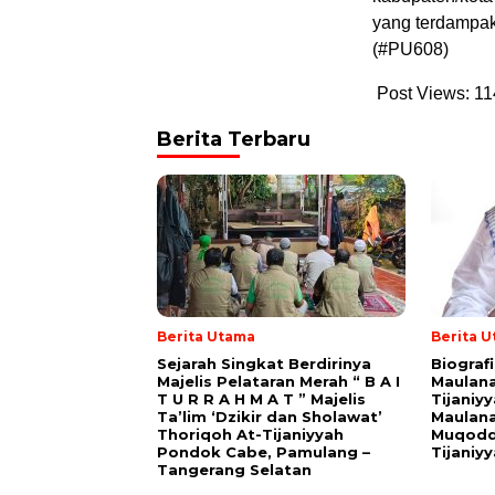
yang terdampak
(#PU608)
Post Views:
11
Berita Terbaru
Berita Utama
Berita 
Sejarah Singkat Berdirinya
Biograf
Majelis Pelataran Merah “ B A I
Maulana
T U R R A H M A T ” Majelis
Tijaniy
Ta’lim ‘Dzikir dan Sholawat’
Maulana
Thoriqoh At-Tijaniyyah
Muqodd
Pondok Cabe, Pamulang –
Tijaniy
Tangerang Selatan