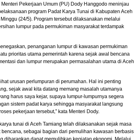
 Menteri Pekerjaan Umum (PU) Dody Hanggodo meninjau
ik pelaksanaan program Padat Karya Tunai di Kabupaten Aceh
 Minggu (24/5). Program tersebut dilaksanakan melalui
ersihan lumpur pada permukiman masyarakat terdampak
menegaskan, penanganan lumpur di kawasan permukiman
satu prioritas utama pemerintah karena sejak awal bencana
mentasi dan lumpur merupakan permasalahan utama di Aceh
ihat urusan perlumpuran di perumahan. Hal ini penting
ang, sejak awal kita datang memang masalah utamanya
 yang harus saya kejar, supaya lumpur-lumpurnya segera
ngan sistem padat karya sehingga masyarakat langsung
proses pekerjaan tersebut,” kata Menteri Dody.
karya tunai di Aceh Tamiang telah dilaksanakan sejak masa
t bencana, sebagai bagian dari pemulihan kawasan berbasis
g diharapkan dapat memulihkan kegiatan ekonomi. Melalui