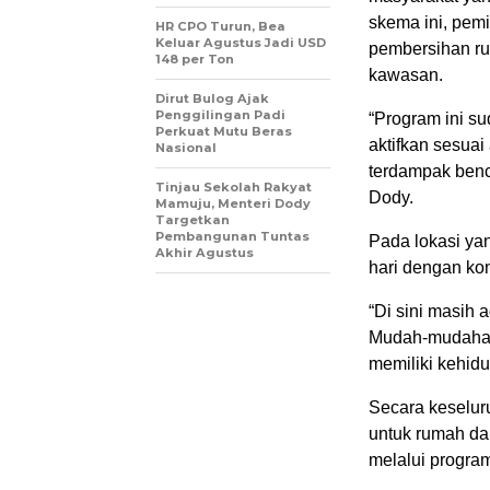
skema ini, pem
HR CPO Turun, Bea
Keluar Agustus Jadi USD
pembersihan ru
148 per Ton
kawasan.
Dirut Bulog Ajak
Penggilingan Padi
“Program ini su
Perkuat Mutu Beras
aktifkan sesua
Nasional
terdampak benca
Tinjau Sekolah Rakyat
Dody.
Mamuju, Menteri Dody
Targetkan
Pembangunan Tuntas
Pada lokasi ya
Akhir Agustus
hari dengan kon
“Di sini masih
Mudah-mudahan 
memiliki kehidu
Secara keselur
untuk rumah da
melalui program