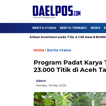
BERITA UTAMA
BERITA TERBARU
NEWS
E
a Karya Buktikan Komitmen pada TJSL & CSR Award BUMN Track 2
Home
Berita Utama
/
Program Padat Karya 
23.000 Titik di Aceh T
Admin
Monday, 25 May 2026