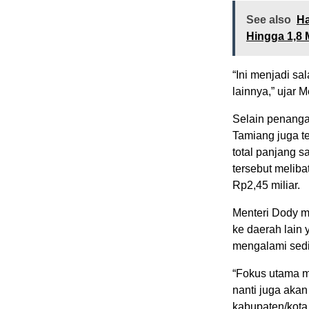
See also
Ha
Hingga 1,8 M
“Ini menjadi sa
lainnya,” ujar M
Selain penanga
Tamiang juga t
total panjang s
tersebut meliba
Rp2,45 miliar.
Menteri Dody m
ke daerah lain
mengalami sed
“Fokus utama m
nanti juga akan
kabupaten/kota 