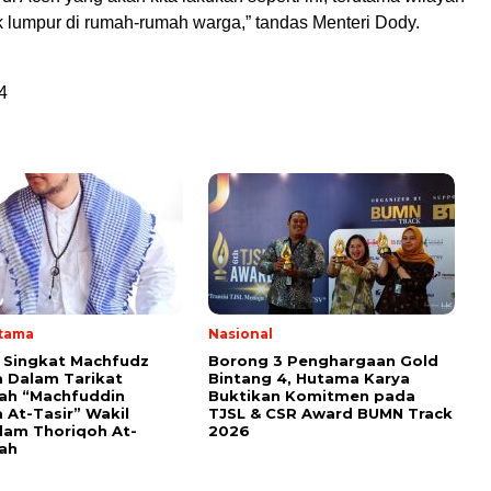
 lumpur di rumah-rumah warga,” tandas Menteri Dody.
4
Utama
Nasional
i Singkat Machfudz
Borong 3 Penghargaan Gold
 Dalam Tarikat
Bintang 4, Hutama Karya
yah “Machfuddin
Buktikan Komitmen pada
 At-Tasir” Wakil
TJSL & CSR Award BUMN Track
am Thoriqoh At-
2026
yah