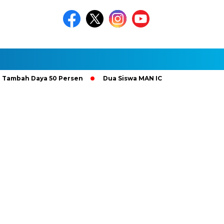
 Daya 50 Persen
Dua Siswa MAN IC Serpong Wakili RI di Olimp