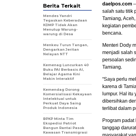
daelpos.com
–
Berita Terkait
salah satu tit
Mendes Yandri
Tamiang, Aceh,
Tegaskan Keberadaan
KDMP Tidak Akan
kegiatan pemb
Menutup Warung-
bencana.
warung di Desa
Menteri Dody 
Menkeu Turun Tangan,
Dengarkan Jeritan
menjadi salah 
Nelayan NTT
persoalan sedi
Kemenag Luncurkan 40
Tamiang.
Buku PAI Berbasis AI,
Belajar Agama Kini
Makin Interaktif
“Saya perlu mel
karena di Tami
Kemendag Dorong
lumpur. Hal itu
Komersialisasi Kekayaan
Intelektual untuk
dibersihkan de
Perkuat Daya Saing
Produk Indonesia
terlibat dalam 
BPKP Minta Tim
Program padat 
Ekspedisi Patriot
tanggap darura
Bangun Rantai Pasok
Kawasan Transmigrasi
masyarakat yan