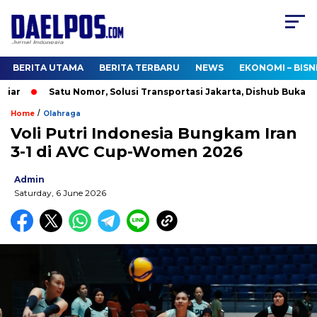
BERITA UTAMA
BERITA TERBARU
NEWS
EKONOMI – BISN
ar
Satu Nomor, Solusi Transportasi Jakarta, Dishub Buka Call
/
Home
Olahraga
Voli Putri Indonesia Bungkam Iran
3-1 di AVC Cup-Women 2026
Admin
Saturday, 6 June 2026