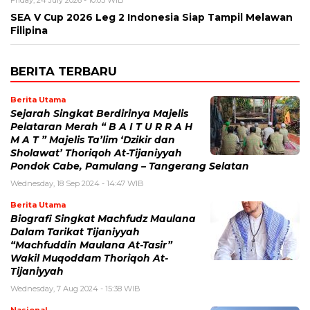
SEA V Cup 2026 Leg 2 Indonesia Siap Tampil Melawan
Filipina
BERITA TERBARU
Berita Utama
Sejarah Singkat Berdirinya Majelis
Pelataran Merah “ B A I T U R R A H
M A T ” Majelis Ta’lim ‘Dzikir dan
Sholawat’ Thoriqoh At-Tijaniyyah
Pondok Cabe, Pamulang – Tangerang Selatan
Wednesday, 18 Sep 2024 - 14:47 WIB
Berita Utama
Biografi Singkat Machfudz Maulana
Dalam Tarikat Tijaniyyah
“Machfuddin Maulana At-Tasir”
Wakil Muqoddam Thoriqoh At-
Tijaniyyah
Wednesday, 7 Aug 2024 - 15:38 WIB
Nasional