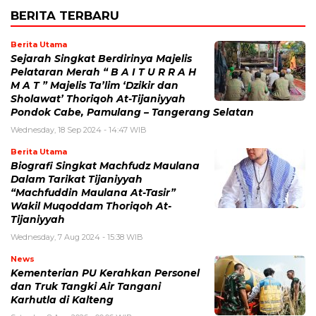
BERITA TERBARU
Berita Utama
Sejarah Singkat Berdirinya Majelis
Pelataran Merah “ B A I T U R R A H
M A T ” Majelis Ta’lim ‘Dzikir dan
Sholawat’ Thoriqoh At-Tijaniyyah
Pondok Cabe, Pamulang – Tangerang Selatan
Wednesday, 18 Sep 2024 - 14:47 WIB
Berita Utama
Biografi Singkat Machfudz Maulana
Dalam Tarikat Tijaniyyah
“Machfuddin Maulana At-Tasir”
Wakil Muqoddam Thoriqoh At-
Tijaniyyah
Wednesday, 7 Aug 2024 - 15:38 WIB
News
Kementerian PU Kerahkan Personel
dan Truk Tangki Air Tangani
Karhutla di Kalteng