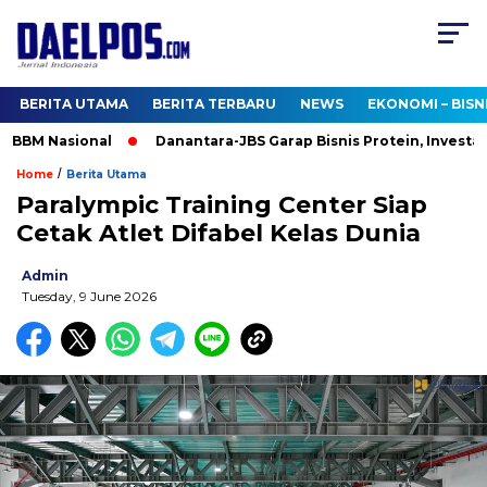
BERITA UTAMA
BERITA TERBARU
NEWS
EKONOMI – BISN
BBM Nasional
Danantara-JBS Garap Bisnis Protein, Investasi US
/
Home
Berita Utama
Paralympic Training Center Siap
Cetak Atlet Difabel Kelas Dunia
Admin
Tuesday, 9 June 2026