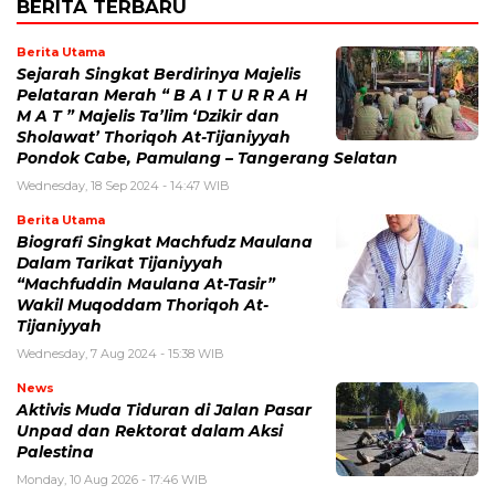
BERITA TERBARU
Berita Utama
Sejarah Singkat Berdirinya Majelis
Pelataran Merah “ B A I T U R R A H
M A T ” Majelis Ta’lim ‘Dzikir dan
Sholawat’ Thoriqoh At-Tijaniyyah
Pondok Cabe, Pamulang – Tangerang Selatan
Wednesday, 18 Sep 2024 - 14:47 WIB
Berita Utama
Biografi Singkat Machfudz Maulana
Dalam Tarikat Tijaniyyah
“Machfuddin Maulana At-Tasir”
Wakil Muqoddam Thoriqoh At-
Tijaniyyah
Wednesday, 7 Aug 2024 - 15:38 WIB
News
Aktivis Muda Tiduran di Jalan Pasar
Unpad dan Rektorat dalam Aksi
Palestina
Monday, 10 Aug 2026 - 17:46 WIB