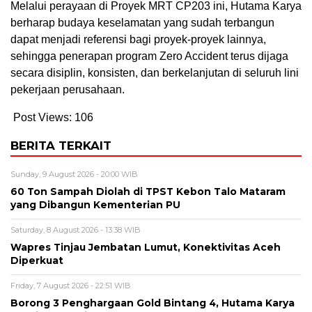
Melalui perayaan di Proyek MRT CP203 ini, Hutama Karya
berharap budaya keselamatan yang sudah terbangun
dapat menjadi referensi bagi proyek-proyek lainnya,
sehingga penerapan program Zero Accident terus dijaga
secara disiplin, konsisten, dan berkelanjutan di seluruh lini
pekerjaan perusahaan.
Post Views:
106
BERITA TERKAIT
Sunday, 9 August 2026 - 20:00 WIB
60 Ton Sampah Diolah di TPST Kebon Talo Mataram
yang Dibangun Kementerian PU
Saturday, 8 August 2026 - 13:38 WIB
Wapres Tinjau Jembatan Lumut, Konektivitas Aceh
Diperkuat
Friday, 7 August 2026 - 22:51 WIB
Borong 3 Penghargaan Gold Bintang 4, Hutama Karya