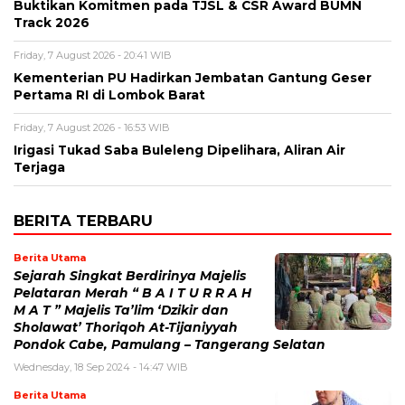
Buktikan Komitmen pada TJSL & CSR Award BUMN
Track 2026
Friday, 7 August 2026 - 20:41 WIB
Kementerian PU Hadirkan Jembatan Gantung Geser
Pertama RI di Lombok Barat
Friday, 7 August 2026 - 16:53 WIB
Irigasi Tukad Saba Buleleng Dipelihara, Aliran Air
Terjaga
BERITA TERBARU
Berita Utama
Sejarah Singkat Berdirinya Majelis
Pelataran Merah “ B A I T U R R A H
M A T ” Majelis Ta’lim ‘Dzikir dan
Sholawat’ Thoriqoh At-Tijaniyyah
Pondok Cabe, Pamulang – Tangerang Selatan
Wednesday, 18 Sep 2024 - 14:47 WIB
Berita Utama