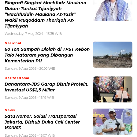
Biografi Singkat Machfudz Maulana
Dalam Tarikat Tijaniyyah
“Machfuddin Maulana At-Tasir”
Wakil Muqoddam Thoriqoh At-
Tijaniyyah
Wednesday, 7 Aug 2024 - 15:38 WIB
Nasional
60 Ton Sampah Diolah di TPST Kebon
Talo Mataram yang Dibangun
Kementerian PU
Sunday, 9 Aug 2026 - 20:00 WIB
Berita Utama
Danantara-JBS Garap Bisnis Protein,
Investasi US$2,5 Miliar
Sunday, 9 Aug 2026 - 16:19 WIB
News
Satu Nomor, Solusi Transportasi
Jakarta, Dishub Buka Call Center
1500813
Sunday, 9 Aug 2026 - 16:07 WIB