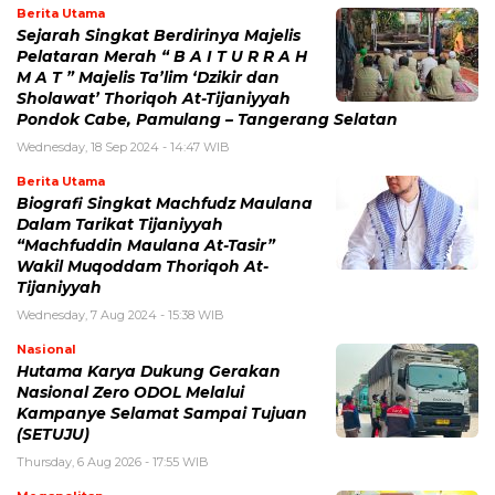
Berita Utama
Sejarah Singkat Berdirinya Majelis
Pelataran Merah “ B A I T U R R A H
M A T ” Majelis Ta’lim ‘Dzikir dan
Sholawat’ Thoriqoh At-Tijaniyyah
Pondok Cabe, Pamulang – Tangerang Selatan
Wednesday, 18 Sep 2024 - 14:47 WIB
Berita Utama
Biografi Singkat Machfudz Maulana
Dalam Tarikat Tijaniyyah
“Machfuddin Maulana At-Tasir”
Wakil Muqoddam Thoriqoh At-
Tijaniyyah
Wednesday, 7 Aug 2024 - 15:38 WIB
Nasional
Hutama Karya Dukung Gerakan
Nasional Zero ODOL Melalui
Kampanye Selamat Sampai Tujuan
(SETUJU)
Thursday, 6 Aug 2026 - 17:55 WIB