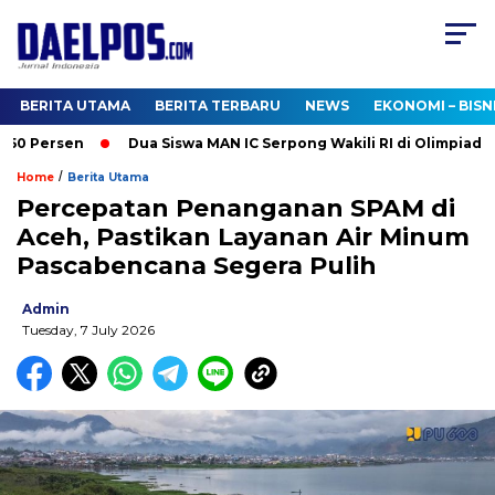
BERITA UTAMA
BERITA TERBARU
NEWS
EKONOMI – BISN
0 Persen
Dua Siswa MAN IC Serpong Wakili RI di Olimpiade Nu
/
Home
Berita Utama
Percepatan Penanganan SPAM di
Aceh, Pastikan Layanan Air Minum
Pascabencana Segera Pulih
Admin
Tuesday, 7 July 2026