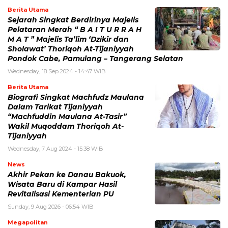
Berita Utama
Sejarah Singkat Berdirinya Majelis
Pelataran Merah “ B A I T U R R A H
M A T ” Majelis Ta’lim ‘Dzikir dan
Sholawat’ Thoriqoh At-Tijaniyyah
Pondok Cabe, Pamulang – Tangerang Selatan
Wednesday, 18 Sep 2024 - 14:47 WIB
Berita Utama
Biografi Singkat Machfudz Maulana
Dalam Tarikat Tijaniyyah
“Machfuddin Maulana At-Tasir”
Wakil Muqoddam Thoriqoh At-
Tijaniyyah
Wednesday, 7 Aug 2024 - 15:38 WIB
News
Akhir Pekan ke Danau Bakuok,
Wisata Baru di Kampar Hasil
Revitalisasi Kementerian PU
Sunday, 9 Aug 2026 - 06:54 WIB
Megapolitan