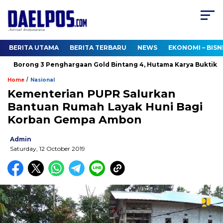
BERITA UTAMA
BERITA TERBARU
NEWS
EKONOMI – BISN
Borong 3 Penghargaan Gold Bintang 4, Hutama Karya Buktikan 
/
Home
Nasional
Kementerian PUPR Salurkan
Bantuan Rumah Layak Huni Bagi
Korban Gempa Ambon
Admin
Saturday, 12 October 2019