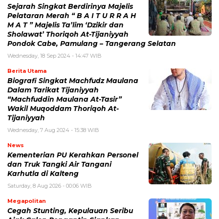
Sejarah Singkat Berdirinya Majelis
Pelataran Merah “ B A I T U R R A H
M A T ” Majelis Ta’lim ‘Dzikir dan
Sholawat’ Thoriqoh At-Tijaniyyah
Pondok Cabe, Pamulang – Tangerang Selatan
Wednesday, 18 Sep 2024 - 14:47 WIB
Berita Utama
Biografi Singkat Machfudz Maulana
Dalam Tarikat Tijaniyyah
“Machfuddin Maulana At-Tasir”
Wakil Muqoddam Thoriqoh At-
Tijaniyyah
Wednesday, 7 Aug 2024 - 15:38 WIB
News
Kementerian PU Kerahkan Personel
dan Truk Tangki Air Tangani
Karhutla di Kalteng
Saturday, 8 Aug 2026 - 00:06 WIB
Megapolitan
Cegah Stunting, Kepulauan Seribu