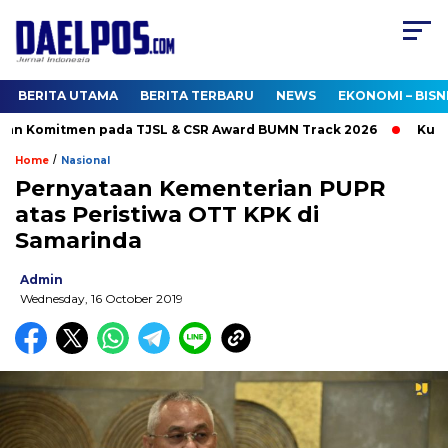
BERITA UTAMA
BERITA TERBARU
NEWS
EKONOMI – BISN
an Komitmen pada TJSL & CSR Award BUMN Track 2026
Kunjung
/
Home
Nasional
Pernyataan Kementerian PUPR
atas Peristiwa OTT KPK di
Samarinda
Admin
Wednesday, 16 October 2019