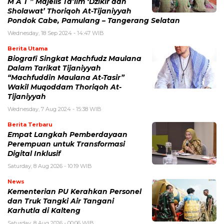
M A T ” Majelis Ta’lim ‘Dzikir dan
Sholawat’ Thoriqoh At-Tijaniyyah
Pondok Cabe, Pamulang – Tangerang Selatan
Wednesday, 18 Sep 2024 - 14:47 WIB
Berita Utama
Biografi Singkat Machfudz Maulana
Dalam Tarikat Tijaniyyah
“Machfuddin Maulana At-Tasir”
Wakil Muqoddam Thoriqoh At-
Tijaniyyah
Wednesday, 7 Aug 2024 - 15:38 WIB
Berita Terbaru
Empat Langkah Pemberdayaan
Perempuan untuk Transformasi
Digital Inklusif
Saturday, 8 Aug 2026 - 10:19 WIB
News
Kementerian PU Kerahkan Personel
dan Truk Tangki Air Tangani
Karhutla di Kalteng
Saturday, 8 Aug 2026 - 00:06 WIB