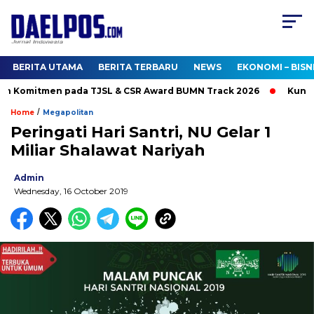
BERITA UTAMA
BERITA TERBARU
NEWS
EKONOMI – BISN
 Komitmen pada TJSL & CSR Award BUMN Track 2026
Kunjungi
/
Home
Megapolitan
Peringati Hari Santri, NU Gelar 1
Miliar Shalawat Nariyah
Admin
Wednesday, 16 October 2019