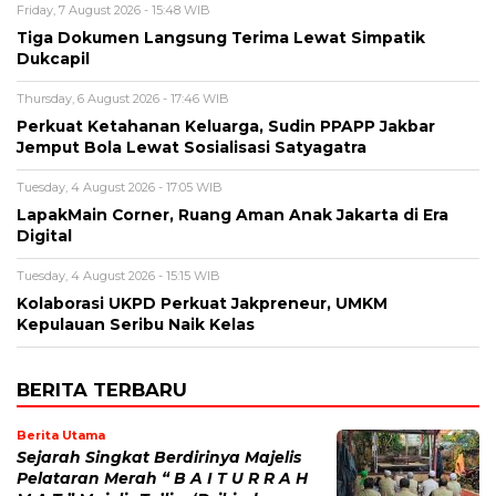
Friday, 7 August 2026 - 15:48 WIB
Tiga Dokumen Langsung Terima Lewat Simpatik
Dukcapil
Thursday, 6 August 2026 - 17:46 WIB
Perkuat Ketahanan Keluarga, Sudin PPAPP Jakbar
Jemput Bola Lewat Sosialisasi Satyagatra
Tuesday, 4 August 2026 - 17:05 WIB
LapakMain Corner, Ruang Aman Anak Jakarta di Era
Digital
Tuesday, 4 August 2026 - 15:15 WIB
Kolaborasi UKPD Perkuat Jakpreneur, UMKM
Kepulauan Seribu Naik Kelas
BERITA TERBARU
Berita Utama
Sejarah Singkat Berdirinya Majelis
Pelataran Merah “ B A I T U R R A H